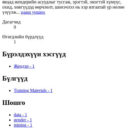
явцад жендерийн асуудлыг тусгаж, эрэгтэй, эмэгтэй хүмүүс,
охид, хөвгүүдэд өөрчлөлт, шинэчлэл нь хэр ялгаатай үр нөлөө
үзүүлж...
цааш унших
Дагагчид
0
Өгөгдлийн бүрдлүүд
1
Бүрэлдэхүүн хэсгүүд
Жендэр
-
1
Бүлгүүд
Training Materials
-
1
Шошго
data
-
1
gender
-
1
mining
-
1