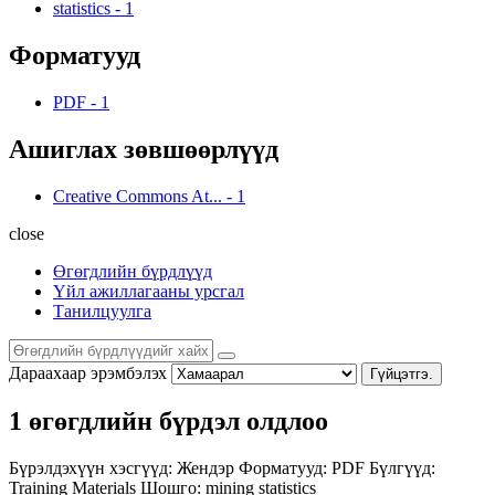
statistics
-
1
Форматууд
PDF
-
1
Ашиглах зөвшөөрлүүд
Creative Commons At...
-
1
close
Өгөгдлийн бүрдлүүд
Үйл ажиллагааны урсгал
Танилцуулга
Дараахаар эрэмбэлэх
Гүйцэтгэ.
1 өгөгдлийн бүрдэл олдлоо
Бүрэлдэхүүн хэсгүүд:
Жендэр
Форматууд:
PDF
Бүлгүүд:
Training Materials
Шошго:
mining
statistics