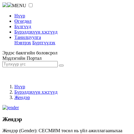
MENU
Нүүр
Өгөгдөл
Бүлгүүд
Бүрэлдэхүүн хэсгүүд
Танилцуулга
Нэвтрэх
Бүртгүүлэх
Эрдэс баялгийн боловсрол
Мэдлэгийн Портал
Нүүр
Бүрэлдэхүүн хэсгүүд
Жендэр
Жендэр
Жендэр (Gender): СЕСМИМ төсөл нь үйл ажиллагааныхаа