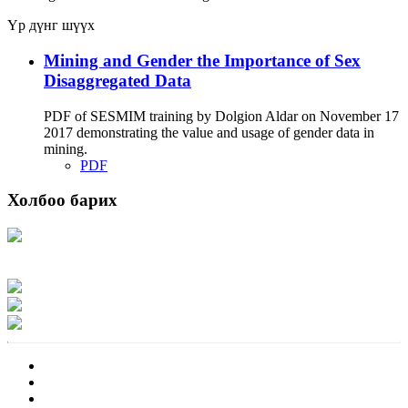
Үр дүнг шүүх
Mining and Gender the Importance of Sex
Disaggregated Data
PDF of SESMIM training by Dolgion Aldar on November 17
2017 demonstrating the value and usage of gender data in
mining.
PDF
Холбоо барих
Хаяг: Ашигт малтмал, газрын тосны газар, Монгол Улс, Улаанбаатар хот
15170, Чингэлтэй дүүрэг, Барилгачдын талбай-3, Засгийн газрын XII байр,
баруун жигүүр
Факс: 976-11-310370
Вэб админ: 976-51-263915
Цахим шуудан: info@mrpam.gov.mn