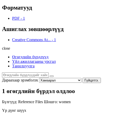
Форматууд
PDF
-
1
Ашиглах зөвшөөрлүүд
Creative Commons At...
-
1
close
Өгөгдлийн бүрдлүүд
Үйл ажиллагааны урсгал
Танилцуулга
Дараахаар эрэмбэлэх
Гүйцэтгэ.
1 өгөгдлийн бүрдэл олдлоо
Бүлгүүд:
Reference Files
Шошго:
women
Үр дүнг шүүх