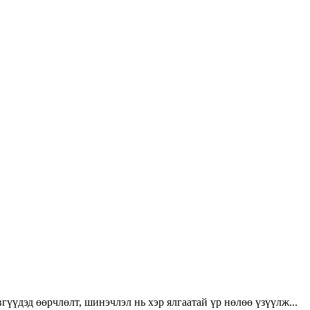
үүдэд өөрчлөлт, шинэчлэл нь хэр ялгаатай үр нөлөө үзүүлж...