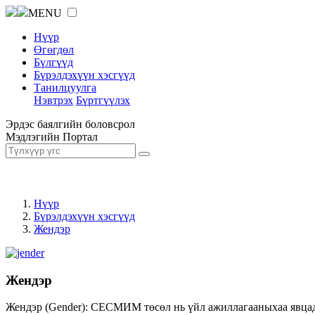
MENU
Нүүр
Өгөгдөл
Бүлгүүд
Бүрэлдэхүүн хэсгүүд
Танилцуулга
Нэвтрэх
Бүртгүүлэх
Эрдэс баялгийн боловсрол
Мэдлэгийн Портал
Нүүр
Бүрэлдэхүүн хэсгүүд
Жендэр
Жендэр
Жендэр (Gender): СЕСМИМ төсөл нь үйл ажиллагааныхаа явцад ж