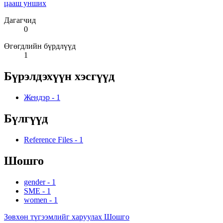
цааш унших
Дагагчид
0
Өгөгдлийн бүрдлүүд
1
Бүрэлдэхүүн хэсгүүд
Жендэр
-
1
Бүлгүүд
Reference Files
-
1
Шошго
gender
-
1
SME
-
1
women
-
1
Зөвхөн түгээмлийг харуулах Шошго