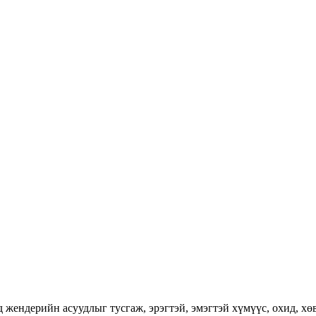
ендерийн асуудлыг тусгаж, эрэгтэй, эмэгтэй хүмүүс, охид, хөвг