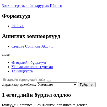
Зөвхөн түгээмлийг харуулах Шошго
Форматууд
PDF
-
1
Ашиглах зөвшөөрлүүд
Creative Commons At...
-
1
close
Өгөгдлийн бүрдлүүд
Үйл ажиллагааны урсгал
Танилцуулга
Дараахаар эрэмбэлэх
Гүйцэтгэ.
1 өгөгдлийн бүрдэл олдлоо
Бүлгүүд:
Reference Files
Шошго:
infrastructure
gender