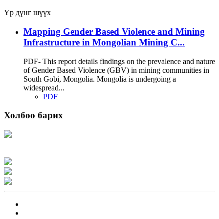
Үр дүнг шүүх
Mapping Gender Based Violence and Mining
Infrastructure in Mongolian Mining C...
PDF- This report details findings on the prevalence and nature
of Gender Based Violence (GBV) in mining communities in
South Gobi, Mongolia. Mongolia is undergoing a
widespread...
PDF
Холбоо барих
Хаяг: Ашигт малтмал, газрын тосны газар, Монгол Улс, Улаанбаатар хот
15170, Чингэлтэй дүүрэг, Барилгачдын талбай-3, Засгийн газрын XII байр,
баруун жигүүр
Факс: 976-11-310370
Вэб админ: 976-51-263915
Цахим шуудан: info@mrpam.gov.mn