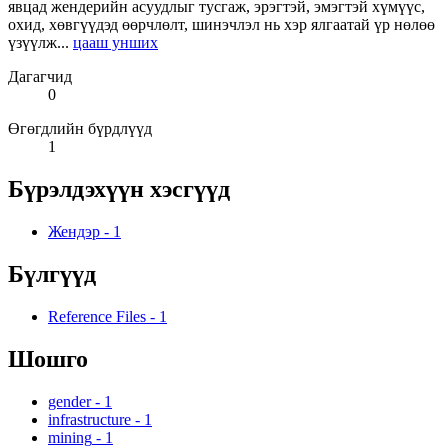
явцад жендерийн асуудлыг тусгаж, эрэгтэй, эмэгтэй хүмүүс,
охид, хөвгүүдэд өөрчлөлт, шинэчлэл нь хэр ялгаатай үр нөлөө
үзүүлж...
цааш унших
Дагагчид
0
Өгөгдлийн бүрдлүүд
1
Бүрэлдэхүүн хэсгүүд
Жендэр
-
1
Бүлгүүд
Reference Files
-
1
Шошго
gender
-
1
infrastructure
-
1
mining
-
1