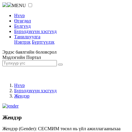
MENU
Нүүр
Өгөгдөл
Бүлгүүд
Бүрэлдэхүүн хэсгүүд
Танилцуулга
Нэвтрэх
Бүртгүүлэх
Эрдэс баялгийн боловсрол
Мэдлэгийн Портал
Нүүр
Бүрэлдэхүүн хэсгүүд
Жендэр
Жендэр
Жендэр (Gender): СЕСМИМ төсөл нь үйл ажиллагааныхаа