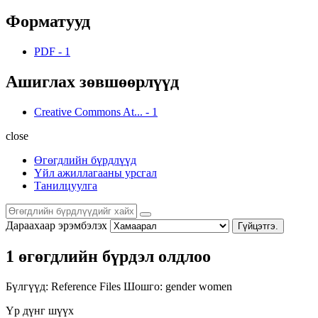
Форматууд
PDF
-
1
Ашиглах зөвшөөрлүүд
Creative Commons At...
-
1
close
Өгөгдлийн бүрдлүүд
Үйл ажиллагааны урсгал
Танилцуулга
Дараахаар эрэмбэлэх
Гүйцэтгэ.
1 өгөгдлийн бүрдэл олдлоо
Бүлгүүд:
Reference Files
Шошго:
gender
women
Үр дүнг шүүх