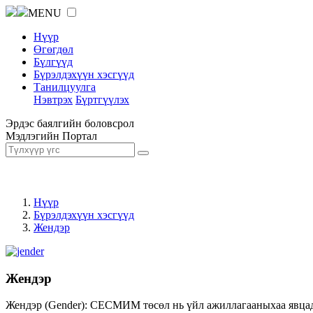
MENU
Нүүр
Өгөгдөл
Бүлгүүд
Бүрэлдэхүүн хэсгүүд
Танилцуулга
Нэвтрэх
Бүртгүүлэх
Эрдэс баялгийн боловсрол
Мэдлэгийн Портал
Нүүр
Бүрэлдэхүүн хэсгүүд
Жендэр
Жендэр
Жендэр (Gender): СЕСМИМ төсөл нь үйл ажиллагааныхаа явцад ж