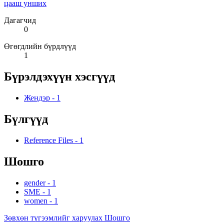
цааш унших
Дагагчид
0
Өгөгдлийн бүрдлүүд
1
Бүрэлдэхүүн хэсгүүд
Жендэр
-
1
Бүлгүүд
Reference Files
-
1
Шошго
gender
-
1
SME
-
1
women
-
1
Зөвхөн түгээмлийг харуулах Шошго