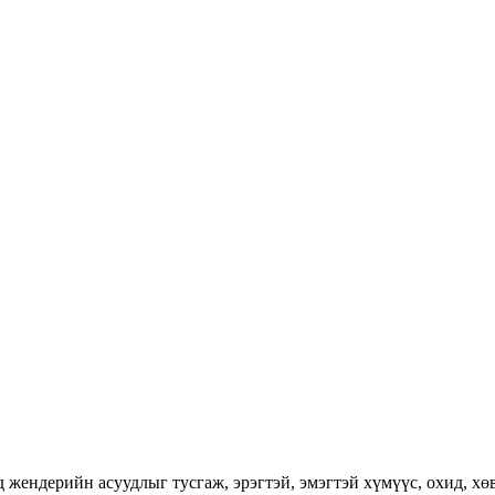
ендерийн асуудлыг тусгаж, эрэгтэй, эмэгтэй хүмүүс, охид, хөвг