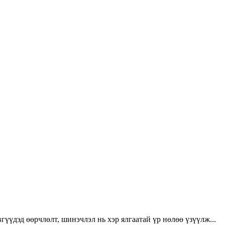
үүдэд өөрчлөлт, шинэчлэл нь хэр ялгаатай үр нөлөө үзүүлж...