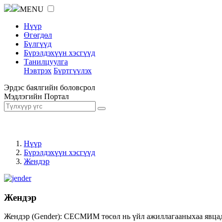
MENU
Нүүр
Өгөгдөл
Бүлгүүд
Бүрэлдэхүүн хэсгүүд
Танилцуулга
Нэвтрэх
Бүртгүүлэх
Эрдэс баялгийн боловсрол
Мэдлэгийн Портал
Нүүр
Бүрэлдэхүүн хэсгүүд
Жендэр
Жендэр
Жендэр (Gender): СЕСМИМ төсөл нь үйл ажиллагааныхаа явцад ж