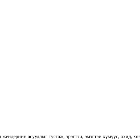
ендерийн асуудлыг тусгаж, эрэгтэй, эмэгтэй хүмүүс, охид, хөвг