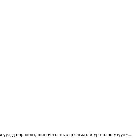
үүдэд өөрчлөлт, шинэчлэл нь хэр ялгаатай үр нөлөө үзүүлж...