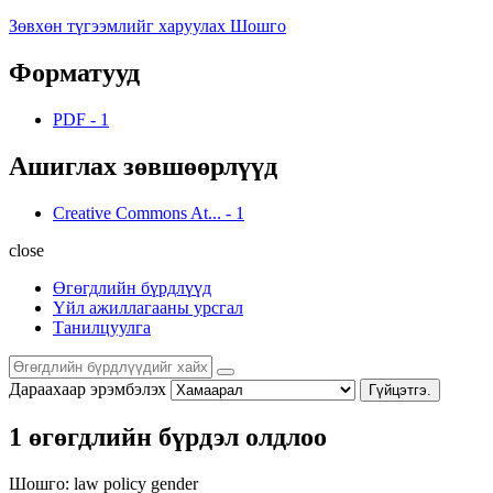
Зөвхөн түгээмлийг харуулах Шошго
Форматууд
PDF
-
1
Ашиглах зөвшөөрлүүд
Creative Commons At...
-
1
close
Өгөгдлийн бүрдлүүд
Үйл ажиллагааны урсгал
Танилцуулга
Дараахаар эрэмбэлэх
Гүйцэтгэ.
1 өгөгдлийн бүрдэл олдлоо
Шошго:
law
policy
gender