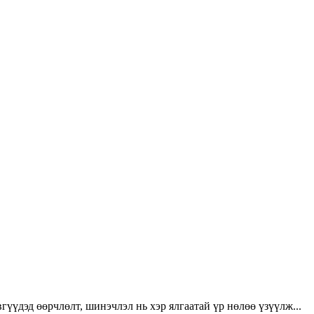
үүдэд өөрчлөлт, шинэчлэл нь хэр ялгаатай үр нөлөө үзүүлж...