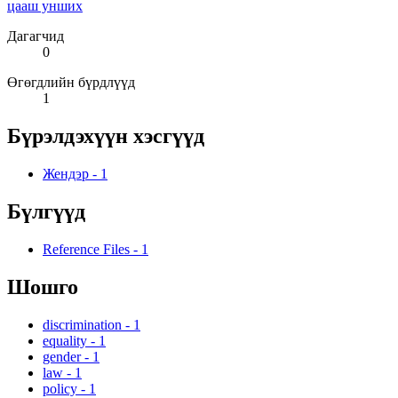
цааш унших
Дагагчид
0
Өгөгдлийн бүрдлүүд
1
Бүрэлдэхүүн хэсгүүд
Жендэр
-
1
Бүлгүүд
Reference Files
-
1
Шошго
discrimination
-
1
equality
-
1
gender
-
1
law
-
1
policy
-
1