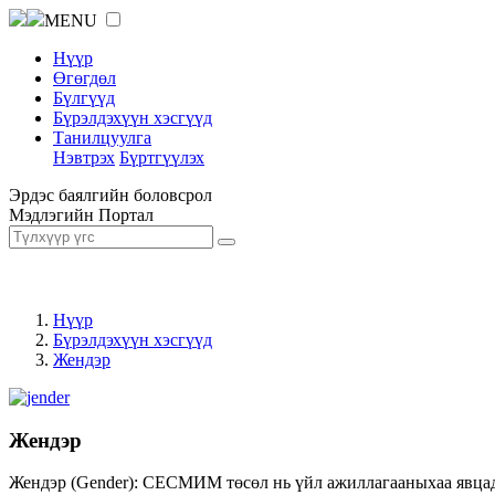
MENU
Нүүр
Өгөгдөл
Бүлгүүд
Бүрэлдэхүүн хэсгүүд
Танилцуулга
Нэвтрэх
Бүртгүүлэх
Эрдэс баялгийн боловсрол
Мэдлэгийн Портал
Нүүр
Бүрэлдэхүүн хэсгүүд
Жендэр
Жендэр
Жендэр (Gender): СЕСМИМ төсөл нь үйл ажиллагааныхаа явцад ж