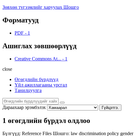
Зөвхөн түгээмлийг харуулах Шошго
Форматууд
PDF
-
1
Ашиглах зөвшөөрлүүд
Creative Commons At...
-
1
close
Өгөгдлийн бүрдлүүд
Үйл ажиллагааны урсгал
Танилцуулга
Дараахаар эрэмбэлэх
Гүйцэтгэ.
1 өгөгдлийн бүрдэл олдлоо
Бүлгүүд:
Reference Files
Шошго:
law
discrimination
policy
gender