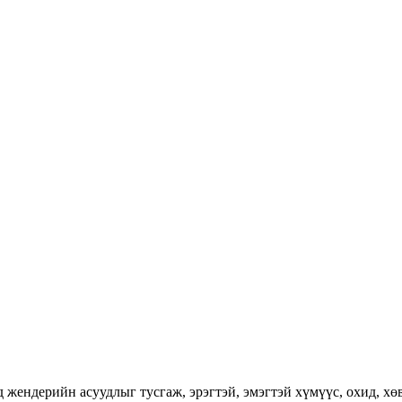
ендерийн асуудлыг тусгаж, эрэгтэй, эмэгтэй хүмүүс, охид, хөвг