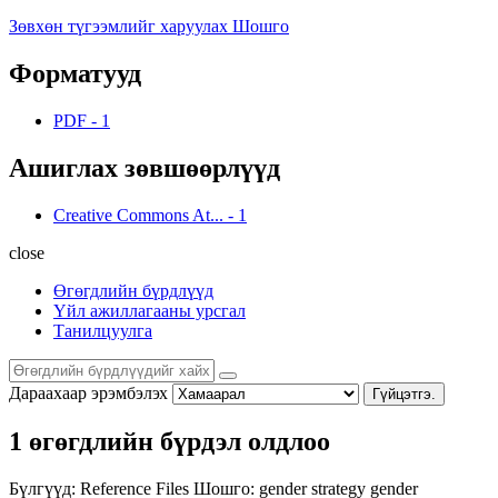
Зөвхөн түгээмлийг харуулах Шошго
Форматууд
PDF
-
1
Ашиглах зөвшөөрлүүд
Creative Commons At...
-
1
close
Өгөгдлийн бүрдлүүд
Үйл ажиллагааны урсгал
Танилцуулга
Дараахаар эрэмбэлэх
Гүйцэтгэ.
1 өгөгдлийн бүрдэл олдлоо
Бүлгүүд:
Reference Files
Шошго:
gender strategy
gender