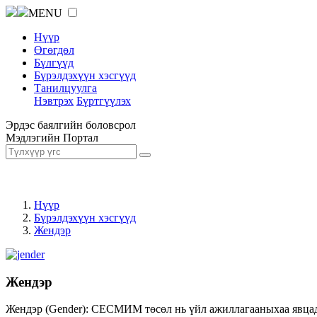
MENU
Нүүр
Өгөгдөл
Бүлгүүд
Бүрэлдэхүүн хэсгүүд
Танилцуулга
Нэвтрэх
Бүртгүүлэх
Эрдэс баялгийн боловсрол
Мэдлэгийн Портал
Нүүр
Бүрэлдэхүүн хэсгүүд
Жендэр
Жендэр
Жендэр (Gender): СЕСМИМ төсөл нь үйл ажиллагааныхаа явцад ж