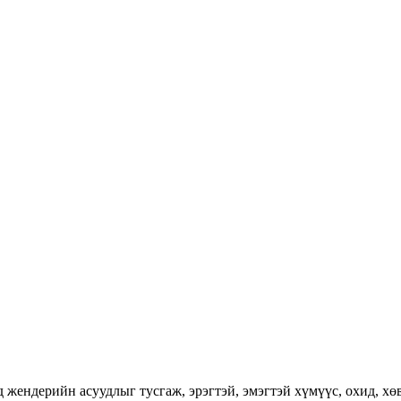
ендерийн асуудлыг тусгаж, эрэгтэй, эмэгтэй хүмүүс, охид, хөвг