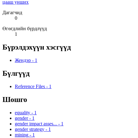
цааш унших
Дагагчид
0
Өгөгдлийн бүрдлүүд
1
Бүрэлдэхүүн хэсгүүд
Жендэр
-
1
Бүлгүүд
Reference Files
-
1
Шошго
equality
-
1
gender
-
1
gender impact asses...
-
1
gender strategy
-
1
mining
-
1