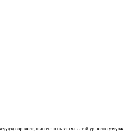
үүдэд өөрчлөлт, шинэчлэл нь хэр ялгаатай үр нөлөө үзүүлж...