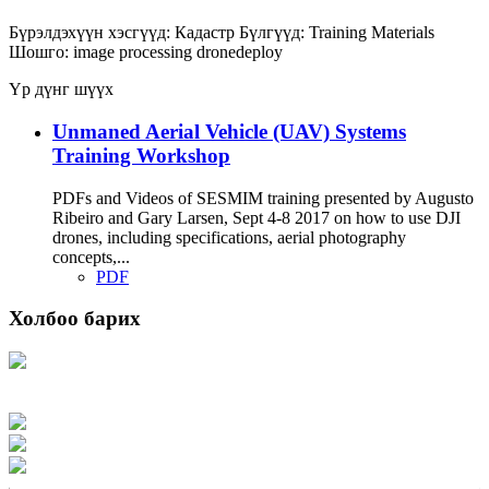
Бүрэлдэхүүн хэсгүүд:
Кадастр
Бүлгүүд:
Training Materials
Шошго:
image processing
dronedeploy
Үр дүнг шүүх
Unmaned Aerial Vehicle (UAV) Systems
Training Workshop
PDFs and Videos of SESMIM training presented by Augusto
Ribeiro and Gary Larsen, Sept 4-8 2017 on how to use DJI
drones, including specifications, aerial photography
concepts,...
PDF
Холбоо барих
Хаяг: Ашигт малтмал, газрын тосны газар, Монгол Улс, Улаанбаатар хот
15170, Чингэлтэй дүүрэг, Барилгачдын талбай-3, Засгийн газрын XII байр,
баруун жигүүр
Факс: 976-11-310370
Вэб админ: 976-51-263915
Цахим шуудан: info@mrpam.gov.mn