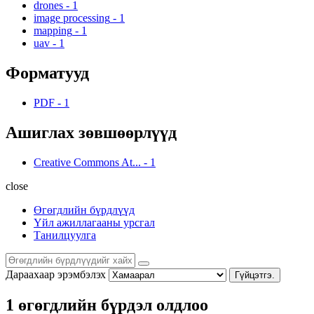
drones
-
1
image processing
-
1
mapping
-
1
uav
-
1
Форматууд
PDF
-
1
Ашиглах зөвшөөрлүүд
Creative Commons At...
-
1
close
Өгөгдлийн бүрдлүүд
Үйл ажиллагааны урсгал
Танилцуулга
Дараахаар эрэмбэлэх
Гүйцэтгэ.
1 өгөгдлийн бүрдэл олдлоо