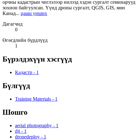
орчны кадастрын чиглэлээр нилээд хэдэн сургалт семинарууд
зохион байгуулсан. Үүнд дроны сургалт, QGIS, GIS, мөн
Канад...
цааш унших
Дагагчид
0
Өгөгдлийн бүрдлүүд
1
Бүрэлдэхүүн хэсгүүд
Кадастр
-
1
Бүлгүүд
Training Materials
-
1
Шошго
aerial photography
-
1
dji
-
1
dronedeploy
-
1