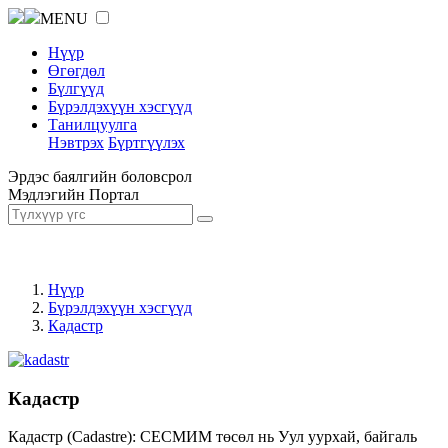
MENU
Нүүр
Өгөгдөл
Бүлгүүд
Бүрэлдэхүүн хэсгүүд
Танилцуулга
Нэвтрэх
Бүртгүүлэх
Эрдэс баялгийн боловсрол
Мэдлэгийн Портал
Нүүр
Бүрэлдэхүүн хэсгүүд
Кадастр
Кадастр
Кадастр (Cadastre): СЕСМИМ төсөл нь Уул уурхай, байгаль