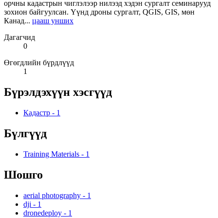
орчны кадастрын чиглэлээр нилээд хэдэн сургалт семинарууд
зохион байгуулсан. Үүнд дроны сургалт, QGIS, GIS, мөн
Канад...
цааш унших
Дагагчид
0
Өгөгдлийн бүрдлүүд
1
Бүрэлдэхүүн хэсгүүд
Кадастр
-
1
Бүлгүүд
Training Materials
-
1
Шошго
aerial photography
-
1
dji
-
1
dronedeploy
-
1