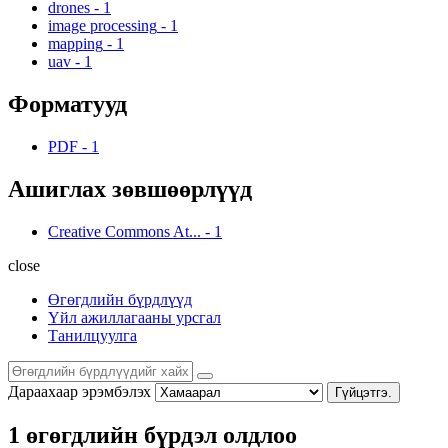
drones
-
1
image processing
-
1
mapping
-
1
uav
-
1
Форматууд
PDF
-
1
Ашиглах зөвшөөрлүүд
Creative Commons At...
-
1
close
Өгөгдлийн бүрдлүүд
Үйл ажиллагааны урсгал
Танилцуулга
Дараахаар эрэмбэлэх
Гүйцэтгэ.
1 өгөгдлийн бүрдэл олдлоо