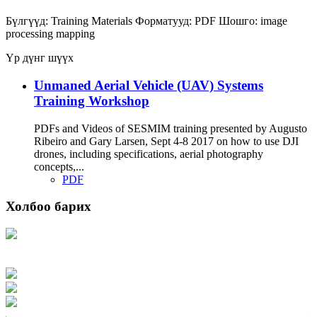
Бүлгүүд:
Training Materials
Форматууд:
PDF
Шошго:
image
processing
mapping
Үр дүнг шүүх
Unmaned Aerial Vehicle (UAV) Systems
Training Workshop
PDFs and Videos of SESMIM training presented by Augusto
Ribeiro and Gary Larsen, Sept 4-8 2017 on how to use DJI
drones, including specifications, aerial photography
concepts,...
PDF
Холбоо барих
Хаяг: Ашигт малтмал, газрын тосны газар, Монгол Улс, Улаанбаатар хот
15170, Чингэлтэй дүүрэг, Барилгачдын талбай-3, Засгийн газрын XII байр,
баруун жигүүр
Факс: 976-11-310370
Вэб админ: 976-51-263915
Цахим шуудан: info@mrpam.gov.mn