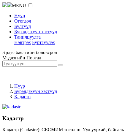
MENU
Нүүр
Өгөгдөл
Бүлгүүд
Бүрэлдэхүүн хэсгүүд
Танилцуулга
Нэвтрэх
Бүртгүүлэх
Эрдэс баялгийн боловсрол
Мэдлэгийн Портал
Нүүр
Бүрэлдэхүүн хэсгүүд
Кадастр
Кадастр
Кадастр (Cadastre): СЕСМИМ төсөл нь Уул уурхай, байгаль