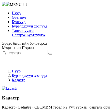
MENU
Нүүр
Өгөгдөл
Бүлгүүд
Бүрэлдэхүүн хэсгүүд
Танилцуулга
Нэвтрэх
Бүртгүүлэх
Эрдэс баялгийн боловсрол
Мэдлэгийн Портал
Нүүр
Бүрэлдэхүүн хэсгүүд
Кадастр
Кадастр
Кадастр (Cadastre): СЕСМИМ төсөл нь Уул уурхай, байгаль орч