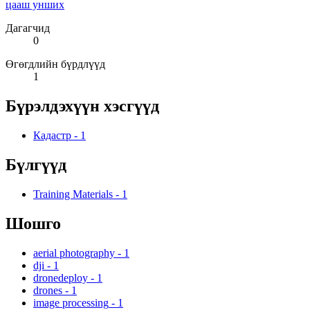
цааш унших
Дагагчид
0
Өгөгдлийн бүрдлүүд
1
Бүрэлдэхүүн хэсгүүд
Кадастр
-
1
Бүлгүүд
Training Materials
-
1
Шошго
aerial photography
-
1
dji
-
1
dronedeploy
-
1
drones
-
1
image processing
-
1