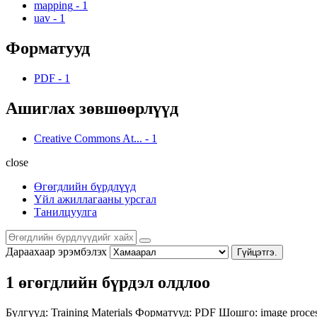
mapping
-
1
uav
-
1
Форматууд
PDF
-
1
Ашиглах зөвшөөрлүүд
Creative Commons At...
-
1
close
Өгөгдлийн бүрдлүүд
Үйл ажиллагааны урсгал
Танилцуулга
Дараахаар эрэмбэлэх
Гүйцэтгэ.
1 өгөгдлийн бүрдэл олдлоо
Бүлгүүд:
Training Materials
Форматууд:
PDF
Шошго:
image proce