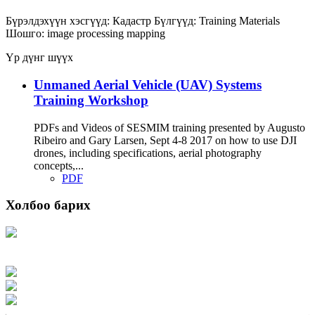
Бүрэлдэхүүн хэсгүүд:
Кадастр
Бүлгүүд:
Training Materials
Шошго:
image processing
mapping
Үр дүнг шүүх
Unmaned Aerial Vehicle (UAV) Systems
Training Workshop
PDFs and Videos of SESMIM training presented by Augusto
Ribeiro and Gary Larsen, Sept 4-8 2017 on how to use DJI
drones, including specifications, aerial photography
concepts,...
PDF
Холбоо барих
Хаяг: Ашигт малтмал, газрын тосны газар, Монгол Улс, Улаанбаатар хот
15170, Чингэлтэй дүүрэг, Барилгачдын талбай-3, Засгийн газрын XII байр,
баруун жигүүр
Факс: 976-11-310370
Вэб админ: 976-51-263915
Цахим шуудан: info@mrpam.gov.mn