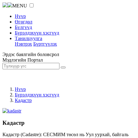
MENU
Нүүр
Өгөгдөл
Бүлгүүд
Бүрэлдэхүүн хэсгүүд
Танилцуулга
Нэвтрэх
Бүртгүүлэх
Эрдэс баялгийн боловсрол
Мэдлэгийн Портал
Нүүр
Бүрэлдэхүүн хэсгүүд
Кадастр
Кадастр
Кадастр (Cadastre): СЕСМИМ төсөл нь Уул уурхай, байгаль