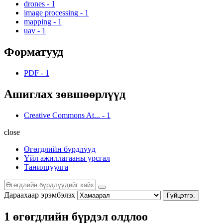
drones
-
1
image processing
-
1
mapping
-
1
uav
-
1
Форматууд
PDF
-
1
Ашиглах зөвшөөрлүүд
Creative Commons At...
-
1
close
Өгөгдлийн бүрдлүүд
Үйл ажиллагааны урсгал
Танилцуулга
Дараахаар эрэмбэлэх
Гүйцэтгэ.
1 өгөгдлийн бүрдэл олдлоо