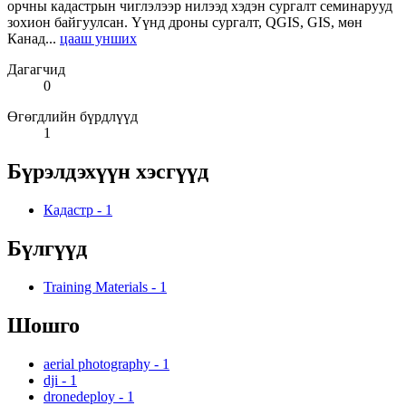
орчны кадастрын чиглэлээр нилээд хэдэн сургалт семинарууд
зохион байгуулсан. Үүнд дроны сургалт, QGIS, GIS, мөн
Канад...
цааш унших
Дагагчид
0
Өгөгдлийн бүрдлүүд
1
Бүрэлдэхүүн хэсгүүд
Кадастр
-
1
Бүлгүүд
Training Materials
-
1
Шошго
aerial photography
-
1
dji
-
1
dronedeploy
-
1