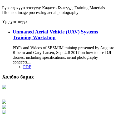
Бүрэлдэхүүн хэсгүүд:
Кадастр
Бүлгүүд:
Training Materials
Шошго:
image processing
aerial photography
Үр дүнг шүүх
Unmaned Aerial Vehicle (UAV) Systems
Training Workshop
PDFs and Videos of SESMIM training presented by Augusto
Ribeiro and Gary Larsen, Sept 4-8 2017 on how to use DJI
drones, including specifications, aerial photography
concepts,...
PDF
Холбоо барих
Хаяг: Ашигт малтмал, газрын тосны газар, Монгол Улс, Улаанбаатар хот
15170, Чингэлтэй дүүрэг, Барилгачдын талбай-3, Засгийн газрын XII байр,
баруун жигүүр
Факс: 976-11-310370
Вэб админ: 976-51-263915
Цахим шуудан: info@mrpam.gov.mn