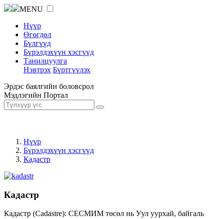
MENU
Нүүр
Өгөгдөл
Бүлгүүд
Бүрэлдэхүүн хэсгүүд
Танилцуулга
Нэвтрэх
Бүртгүүлэх
Эрдэс баялгийн боловсрол
Мэдлэгийн Портал
Нүүр
Бүрэлдэхүүн хэсгүүд
Кадастр
Кадастр
Кадастр (Cadastre): СЕСМИМ төсөл нь Уул уурхай, байгаль