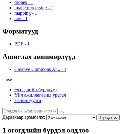
drones
-
1
image processing
-
1
mapping
-
1
uav
-
1
Форматууд
PDF
-
1
Ашиглах зөвшөөрлүүд
Creative Commons At...
-
1
close
Өгөгдлийн бүрдлүүд
Үйл ажиллагааны урсгал
Танилцуулга
Дараахаар эрэмбэлэх
Гүйцэтгэ.
1 өгөгдлийн бүрдэл олдлоо