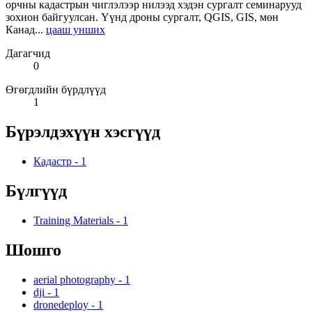
орчны кадастрын чиглэлээр нилээд хэдэн сургалт семинарууд
зохион байгуулсан. Үүнд дроны сургалт, QGIS, GIS, мөн
Канад...
цааш унших
Дагагчид
0
Өгөгдлийн бүрдлүүд
1
Бүрэлдэхүүн хэсгүүд
Кадастр
-
1
Бүлгүүд
Training Materials
-
1
Шошго
aerial photography
-
1
dji
-
1
dronedeploy
-
1