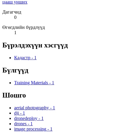
цааш унших
Дагагчид
0
Өгөгдлийн бүрдлүүд
1
Бүрэлдэхүүн хэсгүүд
Кадастр
-
1
Бүлгүүд
Training Materials
-
1
Шошго
aerial photography
-
1
dji
-
1
dronedeploy
-
1
drones
-
1
image processing
-
1