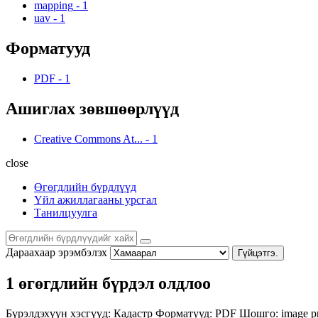
mapping
-
1
uav
-
1
Форматууд
PDF
-
1
Ашиглах зөвшөөрлүүд
Creative Commons At...
-
1
close
Өгөгдлийн бүрдлүүд
Үйл ажиллагааны урсгал
Танилцуулга
Дараахаар эрэмбэлэх
Гүйцэтгэ.
1 өгөгдлийн бүрдэл олдлоо
Бүрэлдэхүүн хэсгүүд:
Кадастр
Форматууд:
PDF
Шошго:
image p