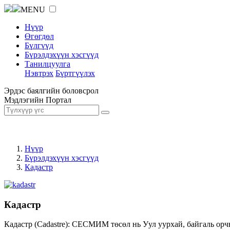
MENU
Нүүр
Өгөгдөл
Бүлгүүд
Бүрэлдэхүүн хэсгүүд
Танилцуулга
Нэвтрэх
Бүртгүүлэх
Эрдэс баялгийн боловсрол
Мэдлэгийн Портал
Нүүр
Бүрэлдэхүүн хэсгүүд
Кадастр
Кадастр
Кадастр (Cadastre): СЕСМИМ төсөл нь Уул уурхай, байгаль орч