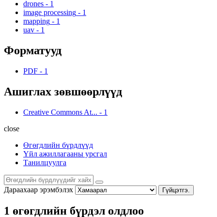
drones
-
1
image processing
-
1
mapping
-
1
uav
-
1
Форматууд
PDF
-
1
Ашиглах зөвшөөрлүүд
Creative Commons At...
-
1
close
Өгөгдлийн бүрдлүүд
Үйл ажиллагааны урсгал
Танилцуулга
Дараахаар эрэмбэлэх
Гүйцэтгэ.
1 өгөгдлийн бүрдэл олдлоо