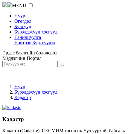
MENU
Нүүр
Өгөгдөл
Бүлгүүд
Бүрэлдэхүүн хэсгүүд
Танилцуулга
Нэвтрэх
Бүртгүүлэх
Эрдэс баялгийн боловсрол
Мэдлэгийн Портал
Нүүр
Бүрэлдэхүүн хэсгүүд
Кадастр
Кадастр
Кадастр (Cadastre): СЕСМИМ төсөл нь Уул уурхай, байгаль