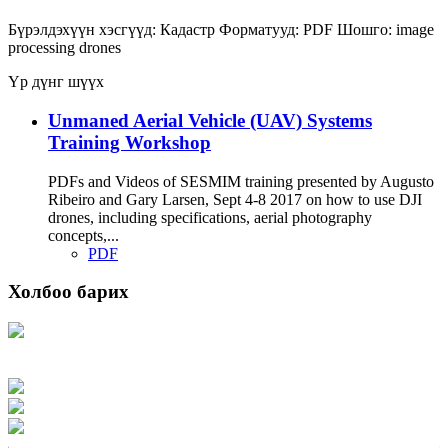
Бүрэлдэхүүн хэсгүүд:
Кадастр
Форматууд:
PDF
Шошго:
image
processing
drones
Үр дүнг шүүх
Unmaned Aerial Vehicle (UAV) Systems
Training Workshop
PDFs and Videos of SESMIM training presented by Augusto
Ribeiro and Gary Larsen, Sept 4-8 2017 on how to use DJI
drones, including specifications, aerial photography
concepts,...
PDF
Холбоо барих
Хаяг: Ашигт малтмал, газрын тосны газар, Монгол Улс, Улаанбаатар хот
15170, Чингэлтэй дүүрэг, Барилгачдын талбай-3, Засгийн газрын XII байр,
баруун жигүүр
Факс: 976-11-310370
Вэб админ: 976-51-263915
Цахим шуудан: info@mrpam.gov.mn