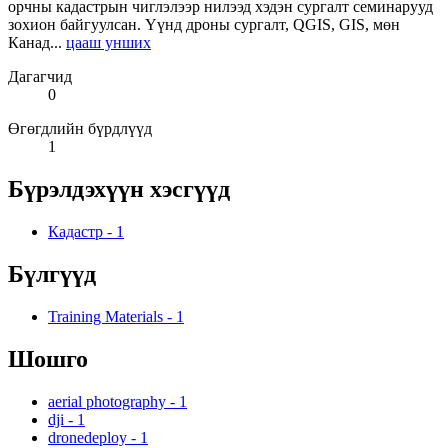
орчны кадастрын чиглэлээр нилээд хэдэн сургалт семинарууд
зохион байгуулсан. Үүнд дроны сургалт, QGIS, GIS, мөн
Канад...
цааш унших
Дагагчид
0
Өгөгдлийн бүрдлүүд
1
Бүрэлдэхүүн хэсгүүд
Кадастр
-
1
Бүлгүүд
Training Materials
-
1
Шошго
aerial photography
-
1
dji
-
1
dronedeploy
-
1