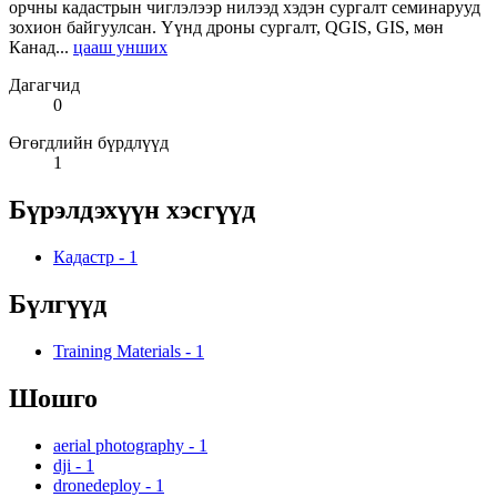
орчны кадастрын чиглэлээр нилээд хэдэн сургалт семинарууд
зохион байгуулсан. Үүнд дроны сургалт, QGIS, GIS, мөн
Канад...
цааш унших
Дагагчид
0
Өгөгдлийн бүрдлүүд
1
Бүрэлдэхүүн хэсгүүд
Кадастр
-
1
Бүлгүүд
Training Materials
-
1
Шошго
aerial photography
-
1
dji
-
1
dronedeploy
-
1