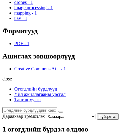
drones
-
1
image processing
-
1
mapping
-
1
uav
-
1
Форматууд
PDF
-
1
Ашиглах зөвшөөрлүүд
Creative Commons At...
-
1
close
Өгөгдлийн бүрдлүүд
Үйл ажиллагааны урсгал
Танилцуулга
Дараахаар эрэмбэлэх
Гүйцэтгэ.
1 өгөгдлийн бүрдэл олдлоо