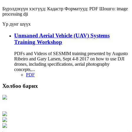
Бүрэлдэхүүн хэсгүүд:
Кадастр
Форматууд:
PDF
Шошго:
image
processing
dji
Үр дүнг шүүх
Unmaned Aerial Vehicle (UAV) Systems
Training Workshop
PDFs and Videos of SESMIM training presented by Augusto
Ribeiro and Gary Larsen, Sept 4-8 2017 on how to use DJI
drones, including specifications, aerial photography
concepts,...
PDF
Холбоо барих
Хаяг: Ашигт малтмал, газрын тосны газар, Монгол Улс, Улаанбаатар хот
15170, Чингэлтэй дүүрэг, Барилгачдын талбай-3, Засгийн газрын XII байр,
баруун жигүүр
Факс: 976-11-310370
Вэб админ: 976-51-263915
Цахим шуудан: info@mrpam.gov.mn