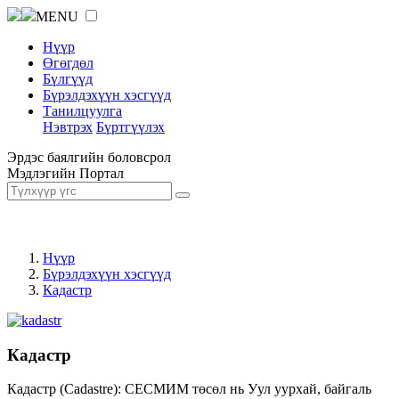
MENU
Нүүр
Өгөгдөл
Бүлгүүд
Бүрэлдэхүүн хэсгүүд
Танилцуулга
Нэвтрэх
Бүртгүүлэх
Эрдэс баялгийн боловсрол
Мэдлэгийн Портал
Нүүр
Бүрэлдэхүүн хэсгүүд
Кадастр
Кадастр
Кадастр (Cadastre): СЕСМИМ төсөл нь Уул уурхай, байгаль