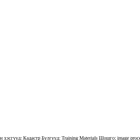
н хэсгүүд:
Кадастр
Бүлгүүд:
Training Materials
Шошго:
image proc