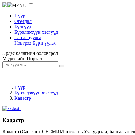
MENU
Нүүр
Өгөгдөл
Бүлгүүд
Бүрэлдэхүүн хэсгүүд
Танилцуулга
Нэвтрэх
Бүртгүүлэх
Эрдэс баялгийн боловсрол
Мэдлэгийн Портал
Нүүр
Бүрэлдэхүүн хэсгүүд
Кадастр
Кадастр
Кадастр (Cadastre): СЕСМИМ төсөл нь Уул уурхай, байгаль орч