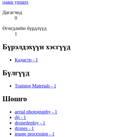
цааш унших
Дагагчид
0
Өгөгдлийн бүрдлүүд
1
Бүрэлдэхүүн хэсгүүд
Кадастр
-
1
Бүлгүүд
Training Materials
-
1
Шошго
aerial photography
-
1
dji
-
1
dronedeploy
-
1
drones
-
1
image processing
-
1