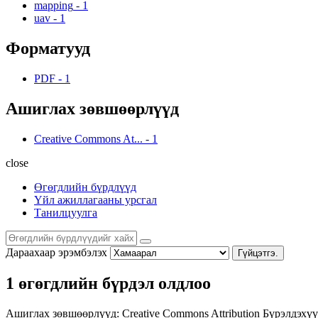
mapping
-
1
uav
-
1
Форматууд
PDF
-
1
Ашиглах зөвшөөрлүүд
Creative Commons At...
-
1
close
Өгөгдлийн бүрдлүүд
Үйл ажиллагааны урсгал
Танилцуулга
Дараахаар эрэмбэлэх
Гүйцэтгэ.
1 өгөгдлийн бүрдэл олдлоо
Ашиглах зөвшөөрлүүд:
Creative Commons Attribution
Бүрэлдэхүү