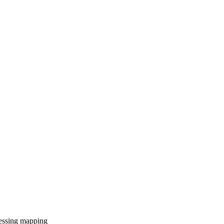
essing
mapping