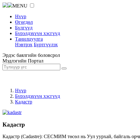
MENU
Нүүр
Өгөгдөл
Бүлгүүд
Бүрэлдэхүүн хэсгүүд
Танилцуулга
Нэвтрэх
Бүртгүүлэх
Эрдэс баялгийн боловсрол
Мэдлэгийн Портал
Нүүр
Бүрэлдэхүүн хэсгүүд
Кадастр
Кадастр
Кадастр (Cadastre): СЕСМИМ төсөл нь Уул уурхай, байгаль орч