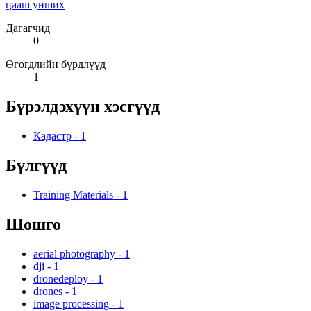
цааш унших
Дагагчид
0
Өгөгдлийн бүрдлүүд
1
Бүрэлдэхүүн хэсгүүд
Кадастр
-
1
Бүлгүүд
Training Materials
-
1
Шошго
aerial photography
-
1
dji
-
1
dronedeploy
-
1
drones
-
1
image processing
-
1