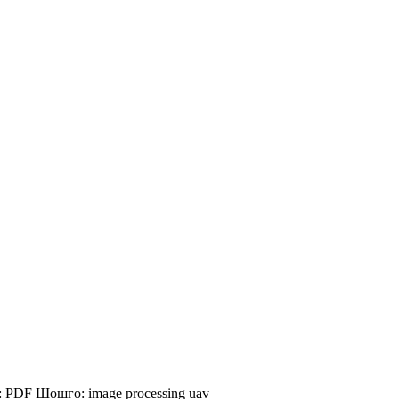
:
PDF
Шошго:
image processing
uav