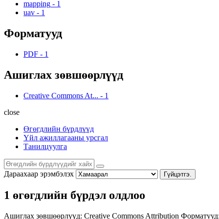
mapping
-
1
uav
-
1
Форматууд
PDF
-
1
Ашиглах зөвшөөрлүүд
Creative Commons At...
-
1
close
Өгөгдлийн бүрдлүүд
Үйл ажиллагааны урсгал
Танилцуулга
Дараахаар эрэмбэлэх
Гүйцэтгэ.
1 өгөгдлийн бүрдэл олдлоо
Ашиглах зөвшөөрлүүд:
Creative Commons Attribution
Форматууд