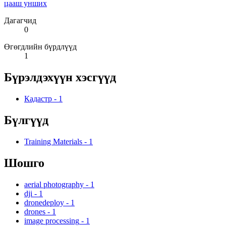
цааш унших
Дагагчид
0
Өгөгдлийн бүрдлүүд
1
Бүрэлдэхүүн хэсгүүд
Кадастр
-
1
Бүлгүүд
Training Materials
-
1
Шошго
aerial photography
-
1
dji
-
1
dronedeploy
-
1
drones
-
1
image processing
-
1