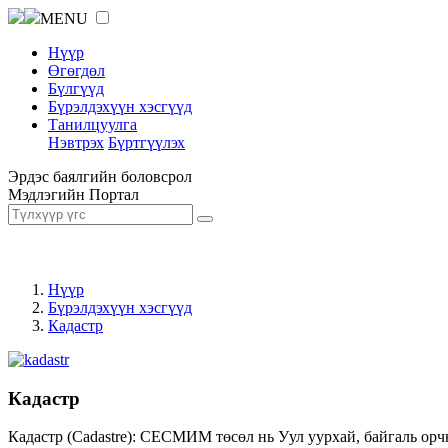
MENU
Нүүр
Өгөгдөл
Бүлгүүд
Бүрэлдэхүүн хэсгүүд
Танилцуулга
Нэвтрэх
Бүртгүүлэх
Эрдэс баялгийн боловсрол
Мэдлэгийн Портал
Нүүр
Бүрэлдэхүүн хэсгүүд
Кадастр
Кадастр
Кадастр (Cadastre): СЕСМИМ төсөл нь Уул уурхай, байгаль орч