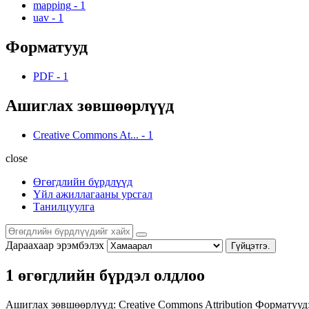
mapping
-
1
uav
-
1
Форматууд
PDF
-
1
Ашиглах зөвшөөрлүүд
Creative Commons At...
-
1
close
Өгөгдлийн бүрдлүүд
Үйл ажиллагааны урсгал
Танилцуулга
Дараахаар эрэмбэлэх
Гүйцэтгэ.
1 өгөгдлийн бүрдэл олдлоо
Ашиглах зөвшөөрлүүд:
Creative Commons Attribution
Форматууд