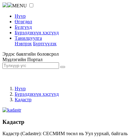
MENU
Нүүр
Өгөгдөл
Бүлгүүд
Бүрэлдэхүүн хэсгүүд
Танилцуулга
Нэвтрэх
Бүртгүүлэх
Эрдэс баялгийн боловсрол
Мэдлэгийн Портал
Нүүр
Бүрэлдэхүүн хэсгүүд
Кадастр
Кадастр
Кадастр (Cadastre): СЕСМИМ төсөл нь Уул уурхай, байгаль