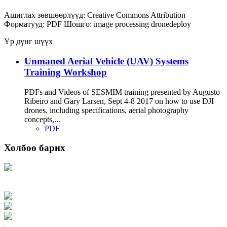
Ашиглах зөвшөөрлүүд:
Creative Commons Attribution
Форматууд:
PDF
Шошго:
image processing
dronedeploy
Үр дүнг шүүх
Unmaned Aerial Vehicle (UAV) Systems
Training Workshop
PDFs and Videos of SESMIM training presented by Augusto
Ribeiro and Gary Larsen, Sept 4-8 2017 on how to use DJI
drones, including specifications, aerial photography
concepts,...
PDF
Холбоо барих
Хаяг: Ашигт малтмал, газрын тосны газар, Монгол Улс, Улаанбаатар хот
15170, Чингэлтэй дүүрэг, Барилгачдын талбай-3, Засгийн газрын XII байр,
баруун жигүүр
Факс: 976-11-310370
Вэб админ: 976-51-263915
Цахим шуудан: info@mrpam.gov.mn