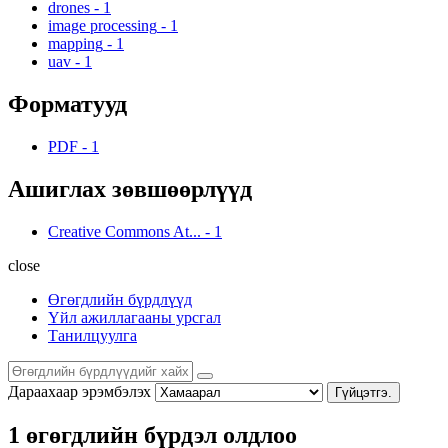
drones
-
1
image processing
-
1
mapping
-
1
uav
-
1
Форматууд
PDF
-
1
Ашиглах зөвшөөрлүүд
Creative Commons At...
-
1
close
Өгөгдлийн бүрдлүүд
Үйл ажиллагааны урсгал
Танилцуулга
Дараахаар эрэмбэлэх
Гүйцэтгэ.
1 өгөгдлийн бүрдэл олдлоо