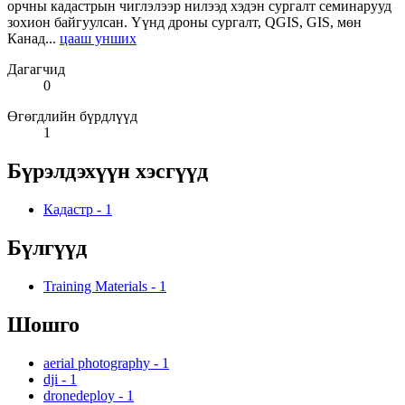
орчны кадастрын чиглэлээр нилээд хэдэн сургалт семинарууд
зохион байгуулсан. Үүнд дроны сургалт, QGIS, GIS, мөн
Канад...
цааш унших
Дагагчид
0
Өгөгдлийн бүрдлүүд
1
Бүрэлдэхүүн хэсгүүд
Кадастр
-
1
Бүлгүүд
Training Materials
-
1
Шошго
aerial photography
-
1
dji
-
1
dronedeploy
-
1