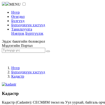
MENU
Нүүр
Өгөгдөл
Бүлгүүд
Бүрэлдэхүүн хэсгүүд
Танилцуулга
Нэвтрэх
Бүртгүүлэх
Эрдэс баялгийн боловсрол
Мэдлэгийн Портал
Нүүр
Бүрэлдэхүүн хэсгүүд
Кадастр
Кадастр
Кадастр (Cadastre): СЕСМИМ төсөл нь Уул уурхай, байгаль орч