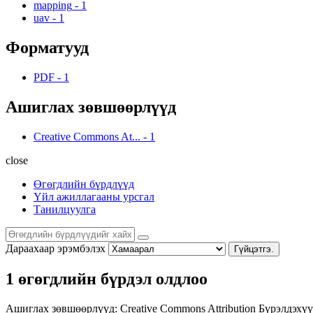
mapping
-
1
uav
-
1
Форматууд
PDF
-
1
Ашиглах зөвшөөрлүүд
Creative Commons At...
-
1
close
Өгөгдлийн бүрдлүүд
Үйл ажиллагааны урсгал
Танилцуулга
Дараахаар эрэмбэлэх
Гүйцэтгэ.
1 өгөгдлийн бүрдэл олдлоо
Ашиглах зөвшөөрлүүд:
Creative Commons Attribution
Бүрэлдэхүү