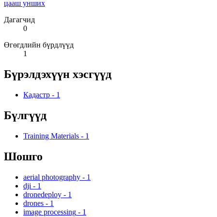
цааш унших
Дагагчид
0
Өгөгдлийн бүрдлүүд
1
Бүрэлдэхүүн хэсгүүд
Кадастр
-
1
Бүлгүүд
Training Materials
-
1
Шошго
aerial photography
-
1
dji
-
1
dronedeploy
-
1
drones
-
1
image processing
-
1