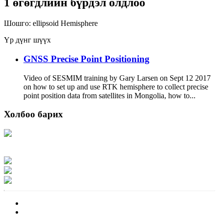
1 өгөгдлийн бүрдэл олдлоо
Шошго:
ellipsoid
Hemisphere
Үр дүнг шүүх
GNSS Precise Point Positioning
Video of SESMIM training by Gary Larsen on Sept 12 2017
on how to set up and use RTK hemisphere to collect precise
point position data from satellites in Mongolia, how to...
Холбоо барих
Хаяг: Ашигт малтмал, газрын тосны газар, Монгол Улс, Улаанбаатар хот
15170, Чингэлтэй дүүрэг, Барилгачдын талбай-3, Засгийн газрын XII байр,
баруун жигүүр
Факс: 976-11-310370
Вэб админ: 976-51-263915
Цахим шуудан: info@mrpam.gov.mn