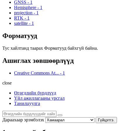
GNSS
-
1
Hemisphere
-
1
projection
-
1
RTK
-
1
satellite
-
1
Форматууд
Тус хайлтанд таарах Форматууд байхгүй байна.
Ашиглах зөвшөөрлүүд
Creative Commons At...
-
1
close
Өгөгдлийн бүрдлүүд
Үйл ажиллагааны урсгал
Танилцуулга
Дараахаар эрэмбэлэх
Гүйцэтгэ.