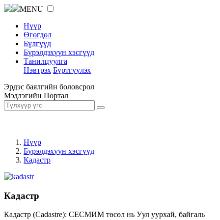
MENU
Нүүр
Өгөгдөл
Бүлгүүд
Бүрэлдэхүүн хэсгүүд
Танилцуулга
Нэвтрэх
Бүртгүүлэх
Эрдэс баялгийн боловсрол
Мэдлэгийн Портал
Нүүр
Бүрэлдэхүүн хэсгүүд
Кадастр
Кадастр
Кадастр (Cadastre): СЕСМИМ төсөл нь Уул уурхай, байгаль