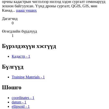
орчны кадастрын чиглэлээр нилээд хэдэн сургалт семинарууд
зохион байгуулсан. Үүнд дроны сургалт, QGIS, GIS, мөн
Канад...
цааш унших
Дагагчид
0
Өгөгдлийн бүрдлүүд
1
Бүрэлдэхүүн хэсгүүд
Кадастр
-
1
Бүлгүүд
Training Materials
-
1
Шошго
coordinates
-
1
datum
-
1
ellipsoid
-
1