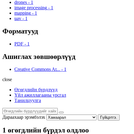
drones
-
1
image processing
-
1
mapping
-
1
uav
-
1
Форматууд
PDF
-
1
Ашиглах зөвшөөрлүүд
Creative Commons At...
-
1
close
Өгөгдлийн бүрдлүүд
Үйл ажиллагааны урсгал
Танилцуулга
Дараахаар эрэмбэлэх
Гүйцэтгэ.
1 өгөгдлийн бүрдэл олдлоо