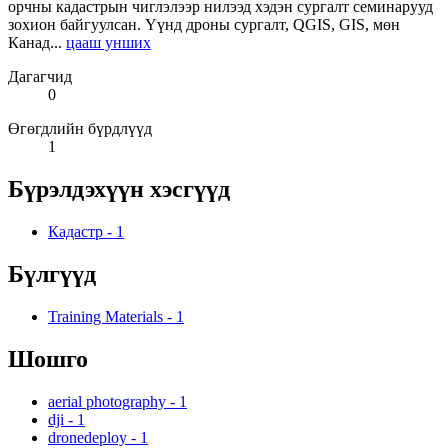
орчны кадастрын чиглэлээр нилээд хэдэн сургалт семинарууд
зохион байгуулсан. Үүнд дроны сургалт, QGIS, GIS, мөн
Канад...
цааш унших
Дагагчид
0
Өгөгдлийн бүрдлүүд
1
Бүрэлдэхүүн хэсгүүд
Кадастр
-
1
Бүлгүүд
Training Materials
-
1
Шошго
aerial photography
-
1
dji
-
1
dronedeploy
-
1