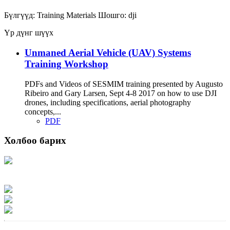
Бүлгүүд:
Training Materials
Шошго:
dji
Үр дүнг шүүх
Unmaned Aerial Vehicle (UAV) Systems
Training Workshop
PDFs and Videos of SESMIM training presented by Augusto
Ribeiro and Gary Larsen, Sept 4-8 2017 on how to use DJI
drones, including specifications, aerial photography
concepts,...
PDF
Холбоо барих
Хаяг: Ашигт малтмал, газрын тосны газар, Монгол Улс, Улаанбаатар хот
15170, Чингэлтэй дүүрэг, Барилгачдын талбай-3, Засгийн газрын XII байр,
баруун жигүүр
Факс: 976-11-310370
Вэб админ: 976-51-263915
Цахим шуудан: info@mrpam.gov.mn