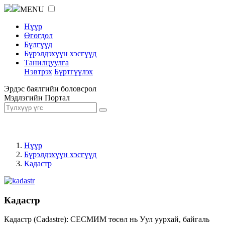
MENU
Нүүр
Өгөгдөл
Бүлгүүд
Бүрэлдэхүүн хэсгүүд
Танилцуулга
Нэвтрэх
Бүртгүүлэх
Эрдэс баялгийн боловсрол
Мэдлэгийн Портал
Нүүр
Бүрэлдэхүүн хэсгүүд
Кадастр
Кадастр
Кадастр (Cadastre): СЕСМИМ төсөл нь Уул уурхай, байгаль