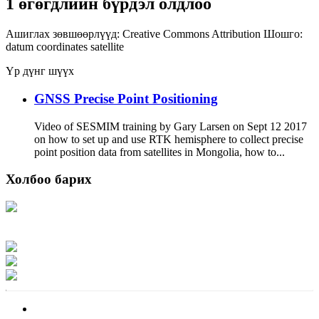
1 өгөгдлийн бүрдэл олдлоо
Ашиглах зөвшөөрлүүд:
Creative Commons Attribution
Шошго:
datum
coordinates
satellite
Үр дүнг шүүх
GNSS Precise Point Positioning
Video of SESMIM training by Gary Larsen on Sept 12 2017
on how to set up and use RTK hemisphere to collect precise
point position data from satellites in Mongolia, how to...
Холбоо барих
Хаяг: Ашигт малтмал, газрын тосны газар, Монгол Улс, Улаанбаатар хот
15170, Чингэлтэй дүүрэг, Барилгачдын талбай-3, Засгийн газрын XII байр,
баруун жигүүр
Факс: 976-11-310370
Вэб админ: 976-51-263915
Цахим шуудан: info@mrpam.gov.mn