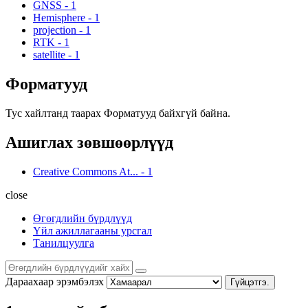
GNSS
-
1
Hemisphere
-
1
projection
-
1
RTK
-
1
satellite
-
1
Форматууд
Тус хайлтанд таарах Форматууд байхгүй байна.
Ашиглах зөвшөөрлүүд
Creative Commons At...
-
1
close
Өгөгдлийн бүрдлүүд
Үйл ажиллагааны урсгал
Танилцуулга
Дараахаар эрэмбэлэх
Гүйцэтгэ.