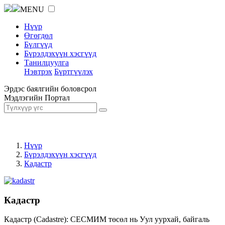
MENU
Нүүр
Өгөгдөл
Бүлгүүд
Бүрэлдэхүүн хэсгүүд
Танилцуулга
Нэвтрэх
Бүртгүүлэх
Эрдэс баялгийн боловсрол
Мэдлэгийн Портал
Нүүр
Бүрэлдэхүүн хэсгүүд
Кадастр
Кадастр
Кадастр (Cadastre): СЕСМИМ төсөл нь Уул уурхай, байгаль