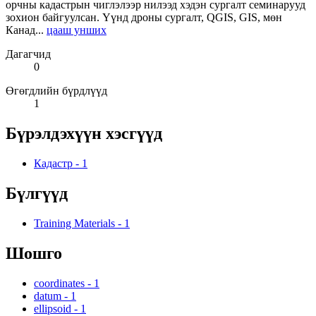
орчны кадастрын чиглэлээр нилээд хэдэн сургалт семинарууд
зохион байгуулсан. Үүнд дроны сургалт, QGIS, GIS, мөн
Канад...
цааш унших
Дагагчид
0
Өгөгдлийн бүрдлүүд
1
Бүрэлдэхүүн хэсгүүд
Кадастр
-
1
Бүлгүүд
Training Materials
-
1
Шошго
coordinates
-
1
datum
-
1
ellipsoid
-
1