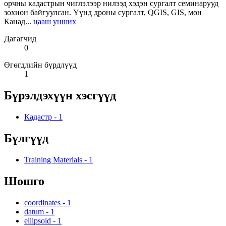
орчны кадастрын чиглэлээр нилээд хэдэн сургалт семинарууд
зохион байгуулсан. Үүнд дроны сургалт, QGIS, GIS, мөн
Канад...
цааш унших
Дагагчид
0
Өгөгдлийн бүрдлүүд
1
Бүрэлдэхүүн хэсгүүд
Кадастр
-
1
Бүлгүүд
Training Materials
-
1
Шошго
coordinates
-
1
datum
-
1
ellipsoid
-
1