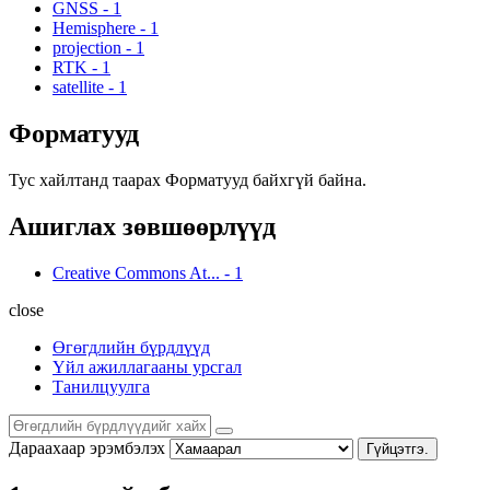
GNSS
-
1
Hemisphere
-
1
projection
-
1
RTK
-
1
satellite
-
1
Форматууд
Тус хайлтанд таарах Форматууд байхгүй байна.
Ашиглах зөвшөөрлүүд
Creative Commons At...
-
1
close
Өгөгдлийн бүрдлүүд
Үйл ажиллагааны урсгал
Танилцуулга
Дараахаар эрэмбэлэх
Гүйцэтгэ.