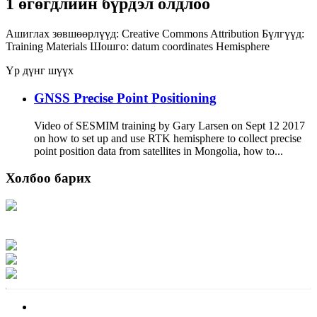
1 өгөгдлийн бүрдэл олдлоо
Ашиглах зөвшөөрлүүд:
Creative Commons Attribution
Бүлгүүд:
Training Materials
Шошго:
datum
coordinates
Hemisphere
Үр дүнг шүүх
GNSS Precise Point Positioning
Video of SESMIM training by Gary Larsen on Sept 12 2017
on how to set up and use RTK hemisphere to collect precise
point position data from satellites in Mongolia, how to...
Холбоо барих
Хаяг: Ашигт малтмал, газрын тосны газар, Монгол Улс, Улаанбаатар хот
15170, Чингэлтэй дүүрэг, Барилгачдын талбай-3, Засгийн газрын XII байр,
баруун жигүүр
Факс: 976-11-310370
Вэб админ: 976-51-263915
Цахим шуудан: info@mrpam.gov.mn