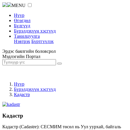
MENU
Нүүр
Өгөгдөл
Бүлгүүд
Бүрэлдэхүүн хэсгүүд
Танилцуулга
Нэвтрэх
Бүртгүүлэх
Эрдэс баялгийн боловсрол
Мэдлэгийн Портал
Нүүр
Бүрэлдэхүүн хэсгүүд
Кадастр
Кадастр
Кадастр (Cadastre): СЕСМИМ төсөл нь Уул уурхай, байгаль