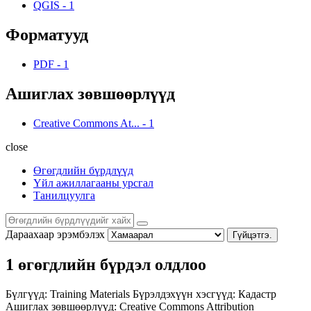
QGIS
-
1
Форматууд
PDF
-
1
Ашиглах зөвшөөрлүүд
Creative Commons At...
-
1
close
Өгөгдлийн бүрдлүүд
Үйл ажиллагааны урсгал
Танилцуулга
Дараахаар эрэмбэлэх
Гүйцэтгэ.
1 өгөгдлийн бүрдэл олдлоо
Бүлгүүд:
Training Materials
Бүрэлдэхүүн хэсгүүд:
Кадастр
Ашиглах зөвшөөрлүүд:
Creative Commons Attribution