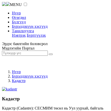
MENU
Нүүр
Өгөгдөл
Бүлгүүд
Бүрэлдэхүүн хэсгүүд
Танилцуулга
Нэвтрэх
Бүртгүүлэх
Эрдэс баялгийн боловсрол
Мэдлэгийн Портал
Нүүр
Бүрэлдэхүүн хэсгүүд
Кадастр
Кадастр
Кадастр (Cadastre): СЕСМИМ төсөл нь Уул уурхай, байгаль