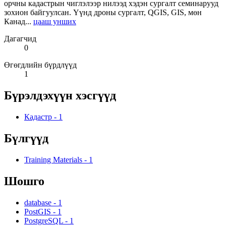
орчны кадастрын чиглэлээр нилээд хэдэн сургалт семинарууд
зохион байгуулсан. Үүнд дроны сургалт, QGIS, GIS, мөн
Канад...
цааш унших
Дагагчид
0
Өгөгдлийн бүрдлүүд
1
Бүрэлдэхүүн хэсгүүд
Кадастр
-
1
Бүлгүүд
Training Materials
-
1
Шошго
database
-
1
PostGIS
-
1
PostgreSQL
-
1