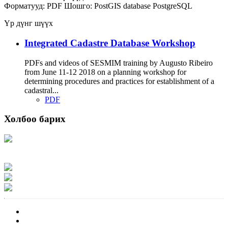
Форматууд:
PDF
Шошго:
PostGIS
database
PostgreSQL
Үр дүнг шүүх
Integrated Cadastre Database Workshop
PDFs and videos of SESMIM training by Augusto Ribeiro
from June 11-12 2018 on a planning workshop for
determining procedures and practices for establishment of a
cadastral...
PDF
Холбоо барих
Хаяг: Ашигт малтмал, газрын тосны газар, Монгол Улс, Улаанбаатар хот
15170, Чингэлтэй дүүрэг, Барилгачдын талбай-3, Засгийн газрын XII байр,
баруун жигүүр
Факс: 976-11-310370
Вэб админ: 976-51-263915
Цахим шуудан: info@mrpam.gov.mn