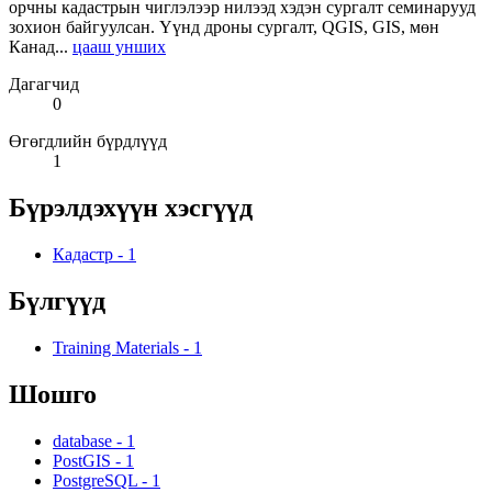
орчны кадастрын чиглэлээр нилээд хэдэн сургалт семинарууд
зохион байгуулсан. Үүнд дроны сургалт, QGIS, GIS, мөн
Канад...
цааш унших
Дагагчид
0
Өгөгдлийн бүрдлүүд
1
Бүрэлдэхүүн хэсгүүд
Кадастр
-
1
Бүлгүүд
Training Materials
-
1
Шошго
database
-
1
PostGIS
-
1
PostgreSQL
-
1