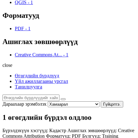
QGIS
-
1
Форматууд
PDF
-
1
Ашиглах зөвшөөрлүүд
Creative Commons At...
-
1
close
Өгөгдлийн бүрдлүүд
Үйл ажиллагааны урсгал
Танилцуулга
Дараахаар эрэмбэлэх
Гүйцэтгэ.
1 өгөгдлийн бүрдэл олдлоо
Бүрэлдэхүүн хэсгүүд:
Кадастр
Ашиглах зөвшөөрлүүд:
Creative
Commons Attribution
Форматууд:
PDF
Бүлгүүд:
Training