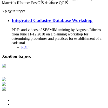
Materials
Шошго:
PostGIS
database
QGIS
Үр дүнг шүүх
Integrated Cadastre Database Workshop
PDFs and videos of SESMIM training by Augusto Ribeiro
from June 11-12 2018 on a planning workshop for
determining procedures and practices for establishment of a
cadastral...
PDF
Холбоо барих
Хаяг: Ашигт малтмал, газрын тосны газар, Монгол Улс, Улаанбаатар хот
15170, Чингэлтэй дүүрэг, Барилгачдын талбай-3, Засгийн газрын XII байр,
баруун жигүүр
Факс: 976-11-310370
Вэб админ: 976-51-263915
Цахим шуудан: info@mrpam.gov.mn