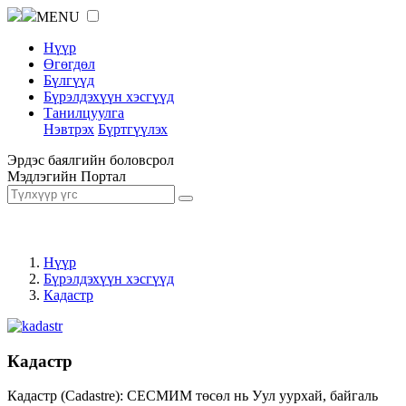
MENU
Нүүр
Өгөгдөл
Бүлгүүд
Бүрэлдэхүүн хэсгүүд
Танилцуулга
Нэвтрэх
Бүртгүүлэх
Эрдэс баялгийн боловсрол
Мэдлэгийн Портал
Нүүр
Бүрэлдэхүүн хэсгүүд
Кадастр
Кадастр
Кадастр (Cadastre): СЕСМИМ төсөл нь Уул уурхай, байгаль