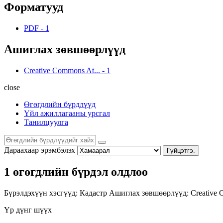
Форматууд
PDF
-
1
Ашиглах зөвшөөрлүүд
Creative Commons At...
-
1
close
Өгөгдлийн бүрдлүүд
Үйл ажиллагааны урсгал
Танилцуулга
Дараахаар эрэмбэлэх
Гүйцэтгэ.
1 өгөгдлийн бүрдэл олдлоо
Бүрэлдэхүүн хэсгүүд:
Кадастр
Ашиглах зөвшөөрлүүд:
Creative 
Үр дүнг шүүх