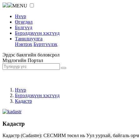
MENU
Нүүр
Өгөгдөл
Бүлгүүд
Бүрэлдэхүүн хэсгүүд
Танилцуулга
Нэвтрэх
Бүртгүүлэх
Эрдэс баялгийн боловсрол
Мэдлэгийн Портал
Нүүр
Бүрэлдэхүүн хэсгүүд
Кадастр
Кадастр
Кадастр (Cadastre): СЕСМИМ төсөл нь Уул уурхай, байгаль орч