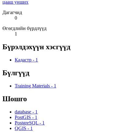
цааш унших
Дагагчид
0
Өгөгдлийн бүрдлүүд
1
Бүрэлдэхүүн хэсгүүд
Кадастр
-
1
Бүлгүүд
Training Materials
-
1
Шошго
database
-
1
PostGIS
-
1
PostgreSQL
-
1
QGIS
-
1