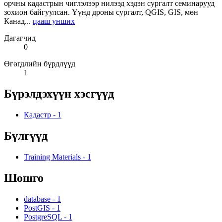
орчны кадастрын чиглэлээр нилээд хэдэн сургалт семинарууд
зохион байгуулсан. Үүнд дроны сургалт, QGIS, GIS, мөн
Канад...
цааш унших
Дагагчид
0
Өгөгдлийн бүрдлүүд
1
Бүрэлдэхүүн хэсгүүд
Кадастр
-
1
Бүлгүүд
Training Materials
-
1
Шошго
database
-
1
PostGIS
-
1
PostgreSQL
-
1