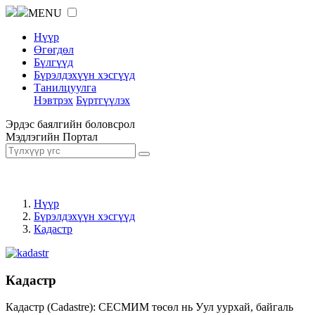
MENU
Нүүр
Өгөгдөл
Бүлгүүд
Бүрэлдэхүүн хэсгүүд
Танилцуулга
Нэвтрэх
Бүртгүүлэх
Эрдэс баялгийн боловсрол
Мэдлэгийн Портал
Нүүр
Бүрэлдэхүүн хэсгүүд
Кадастр
Кадастр
Кадастр (Cadastre): СЕСМИМ төсөл нь Уул уурхай, байгаль