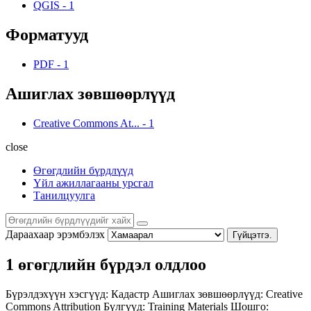
QGIS
-
1
Форматууд
PDF
-
1
Ашиглах зөвшөөрлүүд
Creative Commons At...
-
1
close
Өгөгдлийн бүрдлүүд
Үйл ажиллагааны урсгал
Танилцуулга
Дараахаар эрэмбэлэх
Гүйцэтгэ.
1 өгөгдлийн бүрдэл олдлоо
Бүрэлдэхүүн хэсгүүд:
Кадастр
Ашиглах зөвшөөрлүүд:
Creative
Commons Attribution
Бүлгүүд:
Training Materials
Шошго: