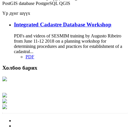
PostGIS
database
PostgreSQL
QGIS
Үр дүнг шүүх
Integrated Cadastre Database Workshop
PDFs and videos of SESMIM training by Augusto Ribeiro
from June 11-12 2018 on a planning workshop for
determining procedures and practices for establishment of a
cadastral...
PDF
Холбоо барих
Хаяг: Ашигт малтмал, газрын тосны газар, Монгол Улс, Улаанбаатар хот
15170, Чингэлтэй дүүрэг, Барилгачдын талбай-3, Засгийн газрын XII байр,
баруун жигүүр
Факс: 976-11-310370
Вэб админ: 976-51-263915
Цахим шуудан: info@mrpam.gov.mn