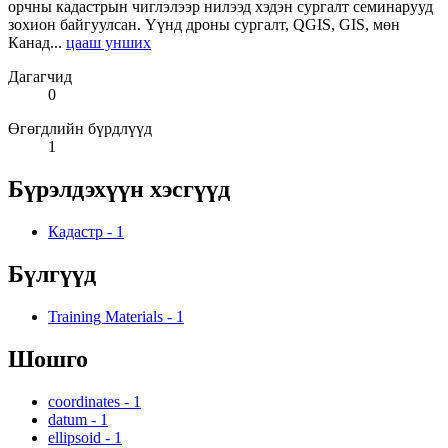
орчны кадастрын чиглэлээр нилээд хэдэн сургалт семинарууд
зохион байгуулсан. Үүнд дроны сургалт, QGIS, GIS, мөн
Канад...
цааш унших
Дагагчид
0
Өгөгдлийн бүрдлүүд
1
Бүрэлдэхүүн хэсгүүд
Кадастр
-
1
Бүлгүүд
Training Materials
-
1
Шошго
coordinates
-
1
datum
-
1
ellipsoid
-
1