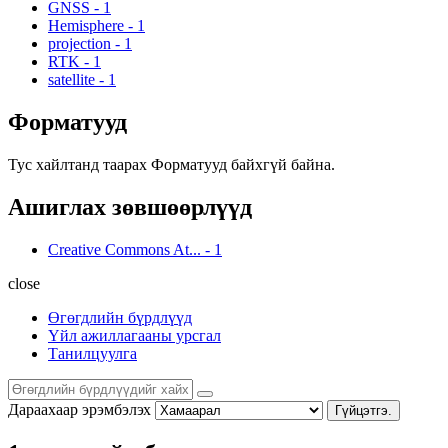
GNSS
-
1
Hemisphere
-
1
projection
-
1
RTK
-
1
satellite
-
1
Форматууд
Тус хайлтанд таарах Форматууд байхгүй байна.
Ашиглах зөвшөөрлүүд
Creative Commons At...
-
1
close
Өгөгдлийн бүрдлүүд
Үйл ажиллагааны урсгал
Танилцуулга
Дараахаар эрэмбэлэх
Гүйцэтгэ.