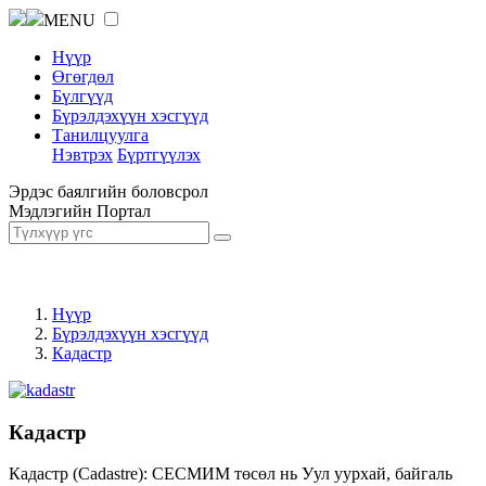
MENU
Нүүр
Өгөгдөл
Бүлгүүд
Бүрэлдэхүүн хэсгүүд
Танилцуулга
Нэвтрэх
Бүртгүүлэх
Эрдэс баялгийн боловсрол
Мэдлэгийн Портал
Нүүр
Бүрэлдэхүүн хэсгүүд
Кадастр
Кадастр
Кадастр (Cadastre): СЕСМИМ төсөл нь Уул уурхай, байгаль