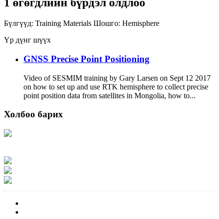
1 өгөгдлийн бүрдэл олдлоо
Бүлгүүд:
Training Materials
Шошго:
Hemisphere
Үр дүнг шүүх
GNSS Precise Point Positioning
Video of SESMIM training by Gary Larsen on Sept 12 2017
on how to set up and use RTK hemisphere to collect precise
point position data from satellites in Mongolia, how to...
Холбоо барих
Хаяг: Ашигт малтмал, газрын тосны газар, Монгол Улс, Улаанбаатар хот
15170, Чингэлтэй дүүрэг, Барилгачдын талбай-3, Засгийн газрын XII байр,
баруун жигүүр
Факс: 976-11-310370
Вэб админ: 976-51-263915
Цахим шуудан: info@mrpam.gov.mn