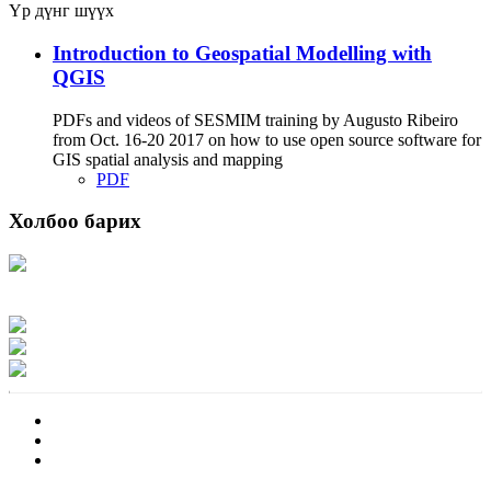
Үр дүнг шүүх
Introduction to Geospatial Modelling with
QGIS
PDFs and videos of SESMIM training by Augusto Ribeiro
from Oct. 16-20 2017 on how to use open source software for
GIS spatial analysis and mapping
PDF
Холбоо барих
Хаяг: Ашигт малтмал, газрын тосны газар, Монгол Улс, Улаанбаатар хот
15170, Чингэлтэй дүүрэг, Барилгачдын талбай-3, Засгийн газрын XII байр,
баруун жигүүр
Факс: 976-11-310370
Вэб админ: 976-51-263915
Цахим шуудан: info@mrpam.gov.mn