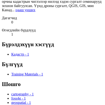
орчны кадастрын чиглэлээр нилээд хэдэн сургалт семинарууд
зохион байгуулсан. Үүнд дроны сургалт, QGIS, GIS, мөн
Канад...
цааш унших
Дагагчид
0
Өгөгдлийн бүрдлүүд
1
Бүрэлдэхүүн хэсгүүд
Кадастр
-
1
Бүлгүүд
Training Materials
-
1
Шошго
cartography
-
1
foss4g
-
1
geospatial
-
1