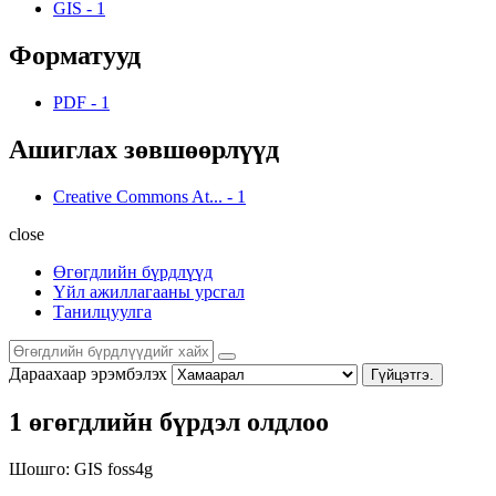
GIS
-
1
Форматууд
PDF
-
1
Ашиглах зөвшөөрлүүд
Creative Commons At...
-
1
close
Өгөгдлийн бүрдлүүд
Үйл ажиллагааны урсгал
Танилцуулга
Дараахаар эрэмбэлэх
Гүйцэтгэ.
1 өгөгдлийн бүрдэл олдлоо
Шошго:
GIS
foss4g