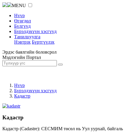
MENU
Нүүр
Өгөгдөл
Бүлгүүд
Бүрэлдэхүүн хэсгүүд
Танилцуулга
Нэвтрэх
Бүртгүүлэх
Эрдэс баялгийн боловсрол
Мэдлэгийн Портал
Нүүр
Бүрэлдэхүүн хэсгүүд
Кадастр
Кадастр
Кадастр (Cadastre): СЕСМИМ төсөл нь Уул уурхай, байгаль