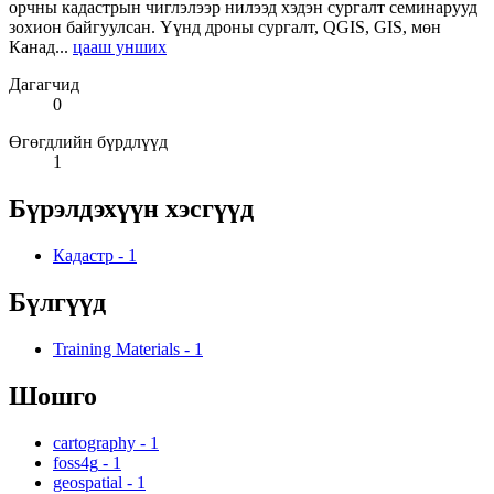
орчны кадастрын чиглэлээр нилээд хэдэн сургалт семинарууд
зохион байгуулсан. Үүнд дроны сургалт, QGIS, GIS, мөн
Канад...
цааш унших
Дагагчид
0
Өгөгдлийн бүрдлүүд
1
Бүрэлдэхүүн хэсгүүд
Кадастр
-
1
Бүлгүүд
Training Materials
-
1
Шошго
cartography
-
1
foss4g
-
1
geospatial
-
1