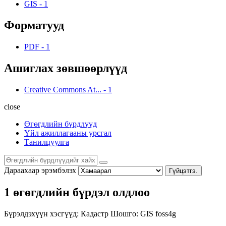
GIS
-
1
Форматууд
PDF
-
1
Ашиглах зөвшөөрлүүд
Creative Commons At...
-
1
close
Өгөгдлийн бүрдлүүд
Үйл ажиллагааны урсгал
Танилцуулга
Дараахаар эрэмбэлэх
Гүйцэтгэ.
1 өгөгдлийн бүрдэл олдлоо
Бүрэлдэхүүн хэсгүүд:
Кадастр
Шошго:
GIS
foss4g