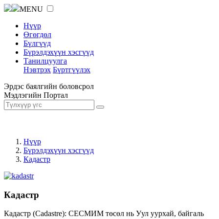
MENU
Нүүр
Өгөгдөл
Бүлгүүд
Бүрэлдэхүүн хэсгүүд
Танилцуулга
Нэвтрэх
Бүртгүүлэх
Эрдэс баялгийн боловсрол
Мэдлэгийн Портал
Нүүр
Бүрэлдэхүүн хэсгүүд
Кадастр
Кадастр
Кадастр (Cadastre): СЕСМИМ төсөл нь Уул уурхай, байгаль