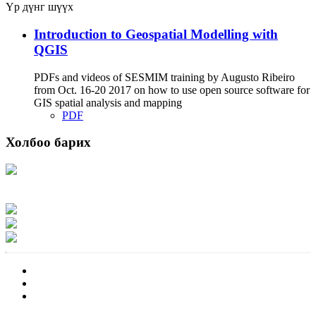
Үр дүнг шүүх
Introduction to Geospatial Modelling with
QGIS
PDFs and videos of SESMIM training by Augusto Ribeiro
from Oct. 16-20 2017 on how to use open source software for
GIS spatial analysis and mapping
PDF
Холбоо барих
Хаяг: Ашигт малтмал, газрын тосны газар, Монгол Улс, Улаанбаатар хот
15170, Чингэлтэй дүүрэг, Барилгачдын талбай-3, Засгийн газрын XII байр,
баруун жигүүр
Факс: 976-11-310370
Вэб админ: 976-51-263915
Цахим шуудан: info@mrpam.gov.mn