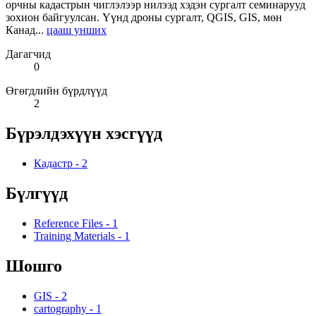
орчны кадастрын чиглэлээр нилээд хэдэн сургалт семинарууд
зохион байгуулсан. Үүнд дроны сургалт, QGIS, GIS, мөн
Канад...
цааш унших
Дагагчид
0
Өгөгдлийн бүрдлүүд
2
Бүрэлдэхүүн хэсгүүд
Кадастр
-
2
Бүлгүүд
Reference Files
-
1
Training Materials
-
1
Шошго
GIS
-
2
cartography
-
1