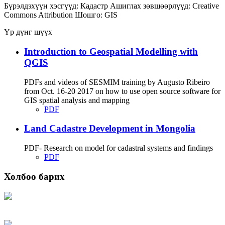
Бүрэлдэхүүн хэсгүүд:
Кадастр
Ашиглах зөвшөөрлүүд:
Creative
Commons Attribution
Шошго:
GIS
Үр дүнг шүүх
Introduction to Geospatial Modelling with
QGIS
PDFs and videos of SESMIM training by Augusto Ribeiro
from Oct. 16-20 2017 on how to use open source software for
GIS spatial analysis and mapping
PDF
Land Cadastre Development in Mongolia
PDF- Research on model for cadastral systems and findings
PDF
Холбоо барих
Хаяг: Ашигт малтмал, газрын тосны газар, Монгол Улс, Улаанбаатар хот
15170, Чингэлтэй дүүрэг, Барилгачдын талбай-3, Засгийн газрын XII байр,
баруун жигүүр