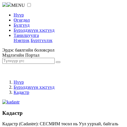
MENU
Нүүр
Өгөгдөл
Бүлгүүд
Бүрэлдэхүүн хэсгүүд
Танилцуулга
Нэвтрэх
Бүртгүүлэх
Эрдэс баялгийн боловсрол
Мэдлэгийн Портал
Нүүр
Бүрэлдэхүүн хэсгүүд
Кадастр
Кадастр
Кадастр (Cadastre): СЕСМИМ төсөл нь Уул уурхай, байгаль