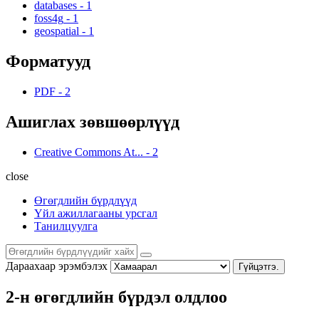
databases
-
1
foss4g
-
1
geospatial
-
1
Форматууд
PDF
-
2
Ашиглах зөвшөөрлүүд
Creative Commons At...
-
2
close
Өгөгдлийн бүрдлүүд
Үйл ажиллагааны урсгал
Танилцуулга
Дараахаар эрэмбэлэх
Гүйцэтгэ.
2-н өгөгдлийн бүрдэл олдлоо