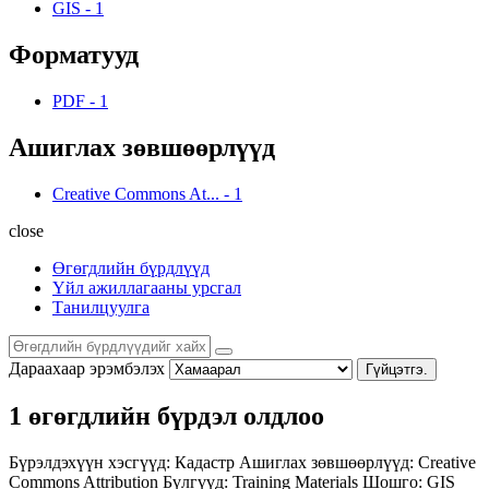
GIS
-
1
Форматууд
PDF
-
1
Ашиглах зөвшөөрлүүд
Creative Commons At...
-
1
close
Өгөгдлийн бүрдлүүд
Үйл ажиллагааны урсгал
Танилцуулга
Дараахаар эрэмбэлэх
Гүйцэтгэ.
1 өгөгдлийн бүрдэл олдлоо
Бүрэлдэхүүн хэсгүүд:
Кадастр
Ашиглах зөвшөөрлүүд:
Creative
Commons Attribution
Бүлгүүд:
Training Materials
Шошго:
GIS