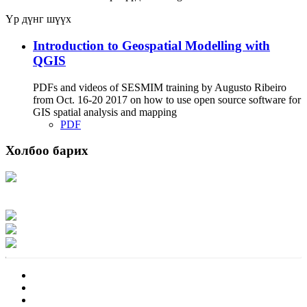
Үр дүнг шүүх
Introduction to Geospatial Modelling with
QGIS
PDFs and videos of SESMIM training by Augusto Ribeiro
from Oct. 16-20 2017 on how to use open source software for
GIS spatial analysis and mapping
PDF
Холбоо барих
Хаяг: Ашигт малтмал, газрын тосны газар, Монгол Улс, Улаанбаатар хот
15170, Чингэлтэй дүүрэг, Барилгачдын талбай-3, Засгийн газрын XII байр,
баруун жигүүр
Факс: 976-11-310370
Вэб админ: 976-51-263915
Цахим шуудан: info@mrpam.gov.mn