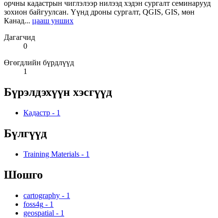
орчны кадастрын чиглэлээр нилээд хэдэн сургалт семинарууд
зохион байгуулсан. Үүнд дроны сургалт, QGIS, GIS, мөн
Канад...
цааш унших
Дагагчид
0
Өгөгдлийн бүрдлүүд
1
Бүрэлдэхүүн хэсгүүд
Кадастр
-
1
Бүлгүүд
Training Materials
-
1
Шошго
cartography
-
1
foss4g
-
1
geospatial
-
1