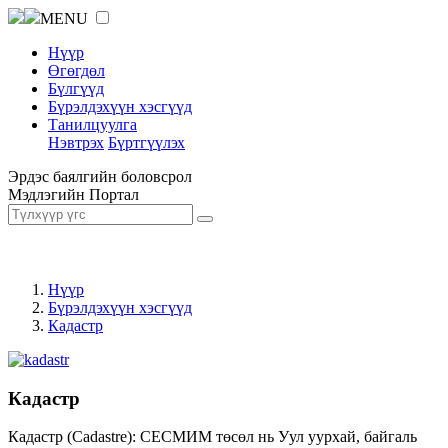
MENU
Нүүр
Өгөгдөл
Бүлгүүд
Бүрэлдэхүүн хэсгүүд
Танилцуулга
Нэвтрэх
Бүртгүүлэх
Эрдэс баялгийн боловсрол
Мэдлэгийн Портал
Нүүр
Бүрэлдэхүүн хэсгүүд
Кадастр
Кадастр
Кадастр (Cadastre): СЕСМИМ төсөл нь Уул уурхай, байгаль