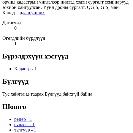
орчны кадастрын чиглэлээр нилээд хэдэн сургалт семинарууд
зохион байгуулсан. Үүнд дроны сургалт, QGIS, GIS, мөн
Канад...
цааш унших
Дагагчид
0
Өгөгдлийн бүрдлүүд
1
Бүрэлдэхүүн хэсгүүд
Кадастр
-
1
Бүлгүүд
Тус хайлтанд таарах Бүлгүүд байхгүй байна.
Шошго
репер
-
1
сүлжээ
-
1
тулгуур
-
1