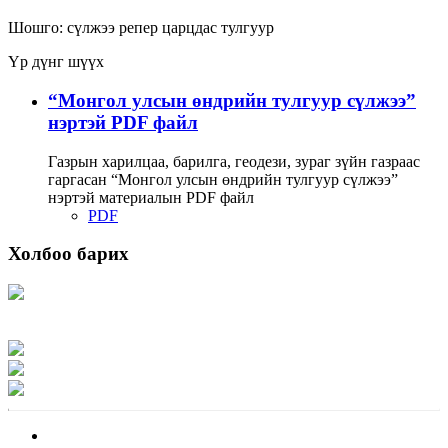
Шошго:
сүлжээ
репер
царцдас
тулгуур
Үр дүнг шүүх
“Монгол улсын өндрийн тулгуур сүлжээ”
нэртэй PDF файл
Газрын харилцаа, барилга, геодези, зураг зүйн газраас
гаргасан “Монгол улсын өндрийн тулгуур сүлжээ”
нэртэй материалын PDF файл
PDF
Холбоо барих
Хаяг: Ашигт малтмал, газрын тосны газар, Монгол Улс, Улаанбаатар хот
15170, Чингэлтэй дүүрэг, Барилгачдын талбай-3, Засгийн газрын XII байр,
баруун жигүүр
Факс: 976-11-310370
Вэб админ: 976-51-263915
Цахим шуудан: info@mrpam.gov.mn