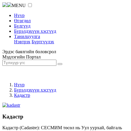
MENU
Нүүр
Өгөгдөл
Бүлгүүд
Бүрэлдэхүүн хэсгүүд
Танилцуулга
Нэвтрэх
Бүртгүүлэх
Эрдэс баялгийн боловсрол
Мэдлэгийн Портал
Нүүр
Бүрэлдэхүүн хэсгүүд
Кадастр
Кадастр
Кадастр (Cadastre): СЕСМИМ төсөл нь Уул уурхай, байгаль