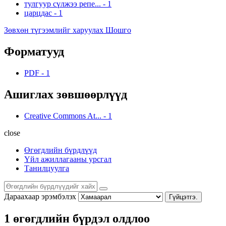
тулгуур сүлжээ репе...
-
1
царцдас
-
1
Зөвхөн түгээмлийг харуулах Шошго
Форматууд
PDF
-
1
Ашиглах зөвшөөрлүүд
Creative Commons At...
-
1
close
Өгөгдлийн бүрдлүүд
Үйл ажиллагааны урсгал
Танилцуулга
Дараахаар эрэмбэлэх
Гүйцэтгэ.
1 өгөгдлийн бүрдэл олдлоо