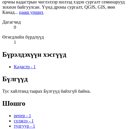
орчны кадастрын чиглэлээр нилээд хэдэн сургалт семинарууд
зохион байгуулсан. Үүнд дроны сургалт, QGIS, GIS, мөн
Канад...
цааш унших
Дагагчид
0
Өгөгдлийн бүрдлүүд
1
Бүрэлдэхүүн хэсгүүд
Кадастр
-
1
Бүлгүүд
Тус хайлтанд таарах Бүлгүүд байхгүй байна.
Шошго
репер
-
1
сүлжээ
-
1
тулгуур
-
1