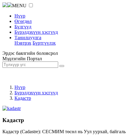
MENU
Нүүр
Өгөгдөл
Бүлгүүд
Бүрэлдэхүүн хэсгүүд
Танилцуулга
Нэвтрэх
Бүртгүүлэх
Эрдэс баялгийн боловсрол
Мэдлэгийн Портал
Нүүр
Бүрэлдэхүүн хэсгүүд
Кадастр
Кадастр
Кадастр (Cadastre): СЕСМИМ төсөл нь Уул уурхай, байгаль