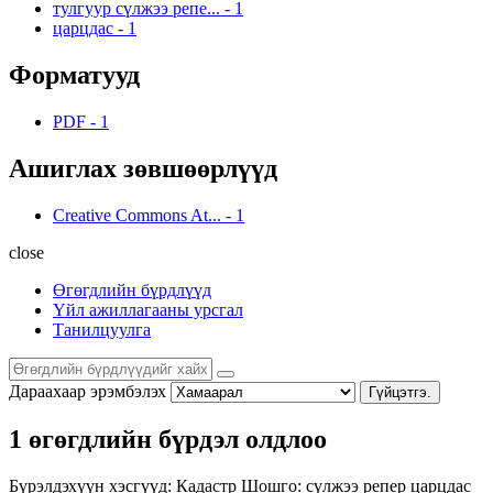
тулгуур сүлжээ репе...
-
1
царцдас
-
1
Форматууд
PDF
-
1
Ашиглах зөвшөөрлүүд
Creative Commons At...
-
1
close
Өгөгдлийн бүрдлүүд
Үйл ажиллагааны урсгал
Танилцуулга
Дараахаар эрэмбэлэх
Гүйцэтгэ.
1 өгөгдлийн бүрдэл олдлоо
Бүрэлдэхүүн хэсгүүд:
Кадастр
Шошго:
сүлжээ
репер
царцдас