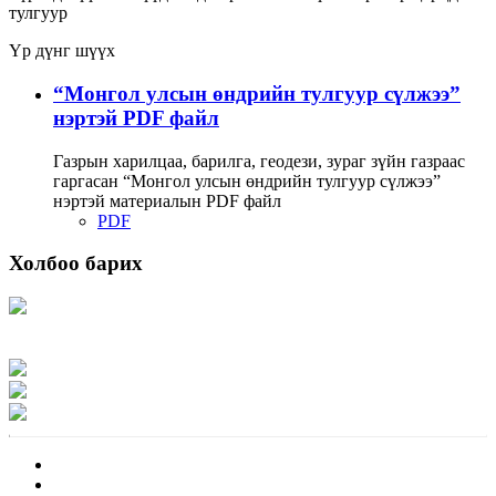
тулгуур
Үр дүнг шүүх
“Монгол улсын өндрийн тулгуур сүлжээ”
нэртэй PDF файл
Газрын харилцаа, барилга, геодези, зураг зүйн газраас
гаргасан “Монгол улсын өндрийн тулгуур сүлжээ”
нэртэй материалын PDF файл
PDF
Холбоо барих
Хаяг: Ашигт малтмал, газрын тосны газар, Монгол Улс, Улаанбаатар хот
15170, Чингэлтэй дүүрэг, Барилгачдын талбай-3, Засгийн газрын XII байр,
баруун жигүүр
Факс: 976-11-310370
Вэб админ: 976-51-263915
Цахим шуудан: info@mrpam.gov.mn