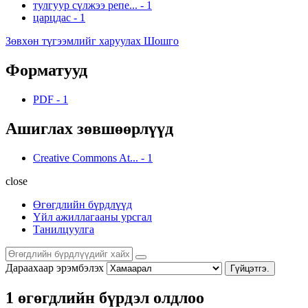
тулгуур сүлжээ репе...
-
1
царцдас
-
1
Зөвхөн түгээмлийг харуулах Шошго
Форматууд
PDF
-
1
Ашиглах зөвшөөрлүүд
Creative Commons At...
-
1
close
Өгөгдлийн бүрдлүүд
Үйл ажиллагааны урсгал
Танилцуулга
Дараахаар эрэмбэлэх
Гүйцэтгэ.
1 өгөгдлийн бүрдэл олдлоо