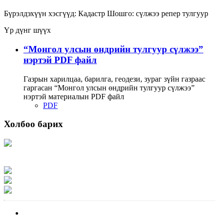
Бүрэлдэхүүн хэсгүүд:
Кадастр
Шошго:
сүлжээ
репер
тулгуур
Үр дүнг шүүх
“Монгол улсын өндрийн тулгуур сүлжээ”
нэртэй PDF файл
Газрын харилцаа, барилга, геодези, зураг зүйн газраас
гаргасан “Монгол улсын өндрийн тулгуур сүлжээ”
нэртэй материалын PDF файл
PDF
Холбоо барих
Хаяг: Ашигт малтмал, газрын тосны газар, Монгол Улс, Улаанбаатар хот
15170, Чингэлтэй дүүрэг, Барилгачдын талбай-3, Засгийн газрын XII байр,
баруун жигүүр
Факс: 976-11-310370
Вэб админ: 976-51-263915
Цахим шуудан: info@mrpam.gov.mn