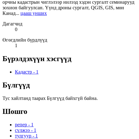
орчны кадастрын чиглэлээр нилээд хэдэн сургалт семинарууд
зохион байгуулсан. Үүнд дроны сургалт, QGIS, GIS, мөн
Канад...
цааш унших
Дагагчид
0
Өгөгдлийн бүрдлүүд
1
Бүрэлдэхүүн хэсгүүд
Кадастр
-
1
Бүлгүүд
Тус хайлтанд таарах Бүлгүүд байхгүй байна.
Шошго
репер
-
1
сүлжээ
-
1
тулгуур
-
1