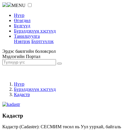
MENU
Нүүр
Өгөгдөл
Бүлгүүд
Бүрэлдэхүүн хэсгүүд
Танилцуулга
Нэвтрэх
Бүртгүүлэх
Эрдэс баялгийн боловсрол
Мэдлэгийн Портал
Нүүр
Бүрэлдэхүүн хэсгүүд
Кадастр
Кадастр
Кадастр (Cadastre): СЕСМИМ төсөл нь Уул уурхай, байгаль