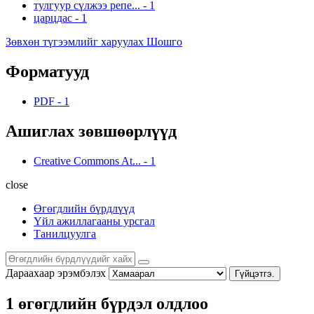
тулгуур сүлжээ репе...
-
1
царцдас
-
1
Зөвхөн түгээмлийг харуулах Шошго
Форматууд
PDF
-
1
Ашиглах зөвшөөрлүүд
Creative Commons At...
-
1
close
Өгөгдлийн бүрдлүүд
Үйл ажиллагааны урсгал
Танилцуулга
Дараахаар эрэмбэлэх
Гүйцэтгэ.
1 өгөгдлийн бүрдэл олдлоо