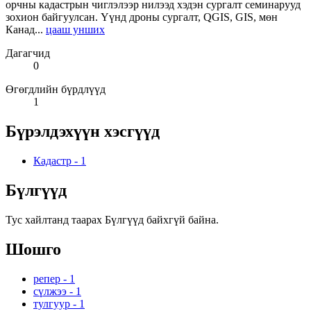
орчны кадастрын чиглэлээр нилээд хэдэн сургалт семинарууд
зохион байгуулсан. Үүнд дроны сургалт, QGIS, GIS, мөн
Канад...
цааш унших
Дагагчид
0
Өгөгдлийн бүрдлүүд
1
Бүрэлдэхүүн хэсгүүд
Кадастр
-
1
Бүлгүүд
Тус хайлтанд таарах Бүлгүүд байхгүй байна.
Шошго
репер
-
1
сүлжээ
-
1
тулгуур
-
1