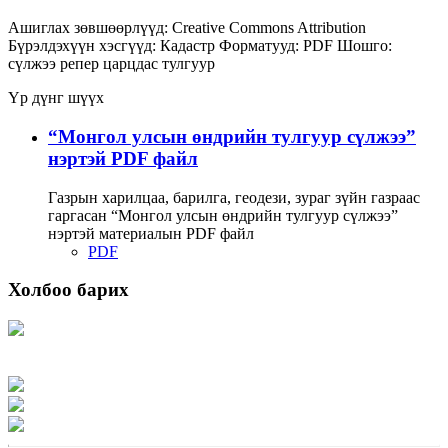
Ашиглах зөвшөөрлүүд:
Creative Commons Attribution
Бүрэлдэхүүн хэсгүүд:
Кадастр
Форматууд:
PDF
Шошго:
сүлжээ
репер
царцдас
тулгуур
Үр дүнг шүүх
“Монгол улсын өндрийн тулгуур сүлжээ”
нэртэй PDF файл
Газрын харилцаа, барилга, геодези, зураг зүйн газраас
гаргасан “Монгол улсын өндрийн тулгуур сүлжээ”
нэртэй материалын PDF файл
PDF
Холбоо барих
Хаяг: Ашигт малтмал, газрын тосны газар, Монгол Улс, Улаанбаатар хот
15170, Чингэлтэй дүүрэг, Барилгачдын талбай-3, Засгийн газрын XII байр,
баруун жигүүр
Факс: 976-11-310370
Вэб админ: 976-51-263915
Цахим шуудан: info@mrpam.gov.mn