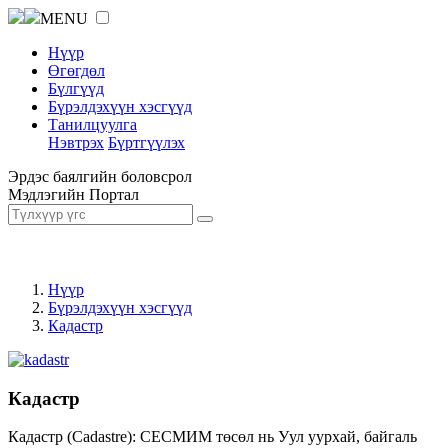
MENU
Нүүр
Өгөгдөл
Бүлгүүд
Бүрэлдэхүүн хэсгүүд
Танилцуулга
Нэвтрэх
Бүртгүүлэх
Эрдэс баялгийн боловсрол
Мэдлэгийн Портал
Нүүр
Бүрэлдэхүүн хэсгүүд
Кадастр
Кадастр
Кадастр (Cadastre): СЕСМИМ төсөл нь Уул уурхай, байгаль