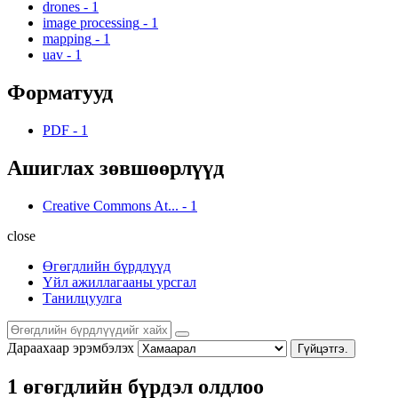
drones
-
1
image processing
-
1
mapping
-
1
uav
-
1
Форматууд
PDF
-
1
Ашиглах зөвшөөрлүүд
Creative Commons At...
-
1
close
Өгөгдлийн бүрдлүүд
Үйл ажиллагааны урсгал
Танилцуулга
Дараахаар эрэмбэлэх
Гүйцэтгэ.
1 өгөгдлийн бүрдэл олдлоо