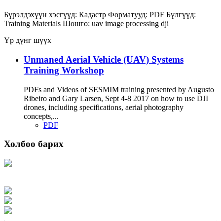
Бүрэлдэхүүн хэсгүүд:
Кадастр
Форматууд:
PDF
Бүлгүүд:
Training Materials
Шошго:
uav
image processing
dji
Үр дүнг шүүх
Unmaned Aerial Vehicle (UAV) Systems
Training Workshop
PDFs and Videos of SESMIM training presented by Augusto
Ribeiro and Gary Larsen, Sept 4-8 2017 on how to use DJI
drones, including specifications, aerial photography
concepts,...
PDF
Холбоо барих
Хаяг: Ашигт малтмал, газрын тосны газар, Монгол Улс, Улаанбаатар хот
15170, Чингэлтэй дүүрэг, Барилгачдын талбай-3, Засгийн газрын XII байр,
баруун жигүүр
Факс: 976-11-310370
Вэб админ: 976-51-263915
Цахим шуудан: info@mrpam.gov.mn