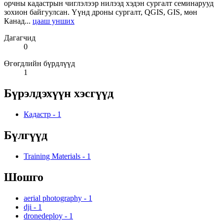
орчны кадастрын чиглэлээр нилээд хэдэн сургалт семинарууд
зохион байгуулсан. Үүнд дроны сургалт, QGIS, GIS, мөн
Канад...
цааш унших
Дагагчид
0
Өгөгдлийн бүрдлүүд
1
Бүрэлдэхүүн хэсгүүд
Кадастр
-
1
Бүлгүүд
Training Materials
-
1
Шошго
aerial photography
-
1
dji
-
1
dronedeploy
-
1