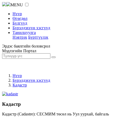
MENU
Нүүр
Өгөгдөл
Бүлгүүд
Бүрэлдэхүүн хэсгүүд
Танилцуулга
Нэвтрэх
Бүртгүүлэх
Эрдэс баялгийн боловсрол
Мэдлэгийн Портал
Нүүр
Бүрэлдэхүүн хэсгүүд
Кадастр
Кадастр
Кадастр (Cadastre): СЕСМИМ төсөл нь Уул уурхай, байгаль