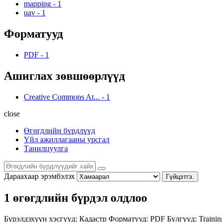
mapping
-
1
uav
-
1
Форматууд
PDF
-
1
Ашиглах зөвшөөрлүүд
Creative Commons At...
-
1
close
Өгөгдлийн бүрдлүүд
Үйл ажиллагааны урсгал
Танилцуулга
Дараахаар эрэмбэлэх
Гүйцэтгэ.
1 өгөгдлийн бүрдэл олдлоо
Бүрэлдэхүүн хэсгүүд:
Кадастр
Форматууд:
PDF
Бүлгүүд:
Trainin