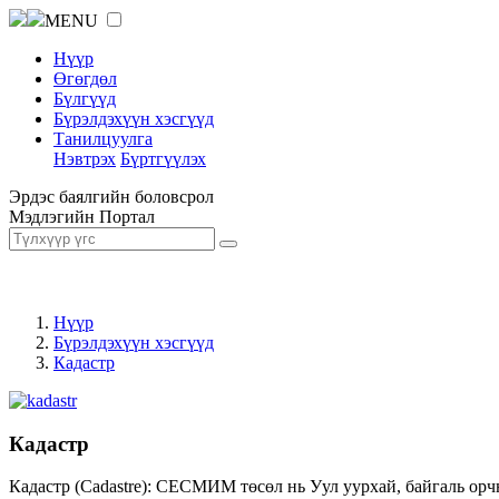
MENU
Нүүр
Өгөгдөл
Бүлгүүд
Бүрэлдэхүүн хэсгүүд
Танилцуулга
Нэвтрэх
Бүртгүүлэх
Эрдэс баялгийн боловсрол
Мэдлэгийн Портал
Нүүр
Бүрэлдэхүүн хэсгүүд
Кадастр
Кадастр
Кадастр (Cadastre): СЕСМИМ төсөл нь Уул уурхай, байгаль орч