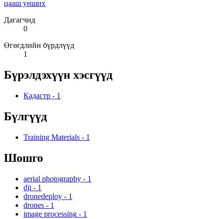
цааш унших
Дагагчид
0
Өгөгдлийн бүрдлүүд
1
Бүрэлдэхүүн хэсгүүд
Кадастр
-
1
Бүлгүүд
Training Materials
-
1
Шошго
aerial photography
-
1
dji
-
1
dronedeploy
-
1
drones
-
1
image processing
-
1