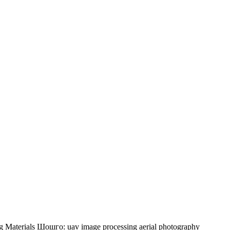
g Materials
Шошго:
uav
image processing
aerial photography