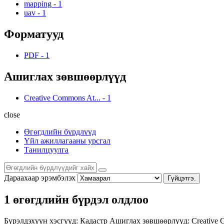
mapping
-
1
uav
-
1
Форматууд
PDF
-
1
Ашиглах зөвшөөрлүүд
Creative Commons At...
-
1
close
Өгөгдлийн бүрдлүүд
Үйл ажиллагааны урсгал
Танилцуулга
Дараахаар эрэмбэлэх
Гүйцэтгэ.
1 өгөгдлийн бүрдэл олдлоо
Бүрэлдэхүүн хэсгүүд:
Кадастр
Ашиглах зөвшөөрлүүд:
Creative 