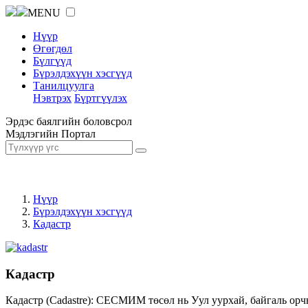
MENU
Нүүр
Өгөгдөл
Бүлгүүд
Бүрэлдэхүүн хэсгүүд
Танилцуулга
Нэвтрэх
Бүртгүүлэх
Эрдэс баялгийн боловсрол
Мэдлэгийн Портал
Нүүр
Бүрэлдэхүүн хэсгүүд
Кадастр
Кадастр
Кадастр (Cadastre): СЕСМИМ төсөл нь Уул уурхай, байгаль орч