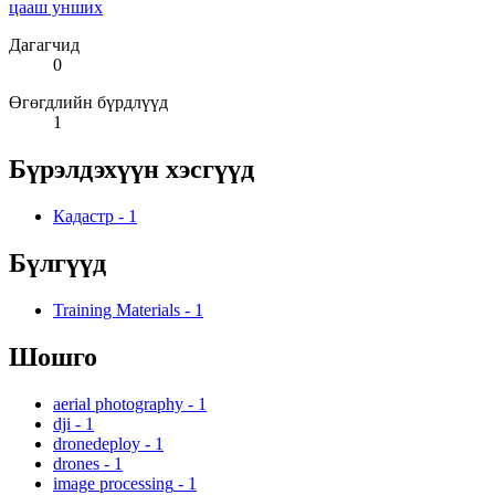
цааш унших
Дагагчид
0
Өгөгдлийн бүрдлүүд
1
Бүрэлдэхүүн хэсгүүд
Кадастр
-
1
Бүлгүүд
Training Materials
-
1
Шошго
aerial photography
-
1
dji
-
1
dronedeploy
-
1
drones
-
1
image processing
-
1