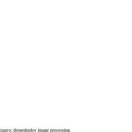
ошго:
dronedeploy
image processing