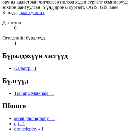
орчны кадастрын чиглэлээр нилээд хэдэн сургалт семинарууд
зохион байгуулсан. Үүнд дроны сургалт, QGIS, GIS, мөн
Канад...
цааш унших
Дагагчид
0
Өгөгдлийн бүрдлүүд
1
Бүрэлдэхүүн хэсгүүд
Кадастр
-
1
Бүлгүүд
Training Materials
-
1
Шошго
aerial photography
-
1
dji
-
1
dronedeploy
-
1