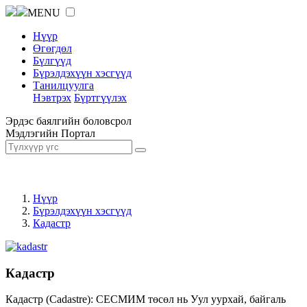
MENU
Нүүр
Өгөгдөл
Бүлгүүд
Бүрэлдэхүүн хэсгүүд
Танилцуулга
Нэвтрэх
Бүртгүүлэх
Эрдэс баялгийн боловсрол
Мэдлэгийн Портал
Нүүр
Бүрэлдэхүүн хэсгүүд
Кадастр
Кадастр
Кадастр (Cadastre): СЕСМИМ төсөл нь Уул уурхай, байгаль