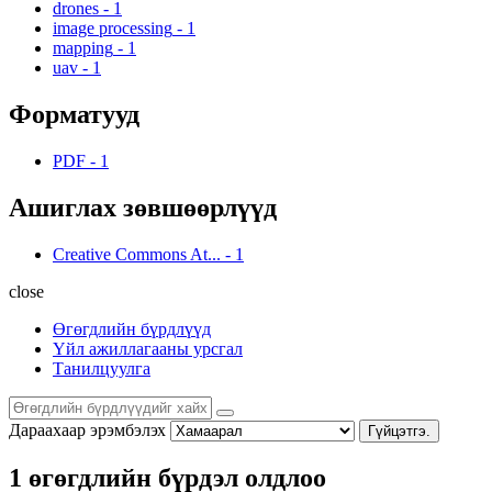
drones
-
1
image processing
-
1
mapping
-
1
uav
-
1
Форматууд
PDF
-
1
Ашиглах зөвшөөрлүүд
Creative Commons At...
-
1
close
Өгөгдлийн бүрдлүүд
Үйл ажиллагааны урсгал
Танилцуулга
Дараахаар эрэмбэлэх
Гүйцэтгэ.
1 өгөгдлийн бүрдэл олдлоо