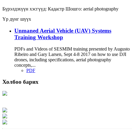
Бүрэлдэхүүн хэсгүүд:
Кадастр
Шошго:
aerial photography
Үр дүнг шүүх
Unmaned Aerial Vehicle (UAV) Systems
Training Workshop
PDFs and Videos of SESMIM training presented by Augusto
Ribeiro and Gary Larsen, Sept 4-8 2017 on how to use DJI
drones, including specifications, aerial photography
concepts,...
PDF
Холбоо барих
Хаяг: Ашигт малтмал, газрын тосны газар, Монгол Улс, Улаанбаатар хот
15170, Чингэлтэй дүүрэг, Барилгачдын талбай-3, Засгийн газрын XII байр,
баруун жигүүр
Факс: 976-11-310370
Вэб админ: 976-51-263915
Цахим шуудан: info@mrpam.gov.mn