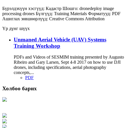
Бүрэлдэхүүн хэсгүүд:
Кадастр
Шошго:
dronedeploy
image
processing
drones
Бүлгүүд:
Training Materials
Форматууд:
PDF
Ашиглах зөвшөөрлүүд:
Creative Commons Attribution
Үр дүнг шүүх
Unmaned Aerial Vehicle (UAV) Systems
Training Workshop
PDFs and Videos of SESMIM training presented by Augusto
Ribeiro and Gary Larsen, Sept 4-8 2017 on how to use DJI
drones, including specifications, aerial photography
concepts,...
PDF
Холбоо барих
Хаяг: Ашигт малтмал, газрын тосны газар, Монгол Улс, Улаанбаатар хот
15170, Чингэлтэй дүүрэг, Барилгачдын талбай-3, Засгийн газрын XII байр,
баруун жигүүр
Факс: 976-11-310370
Вэб админ: 976-51-263915
Цахим шуудан: info@mrpam.gov.mn