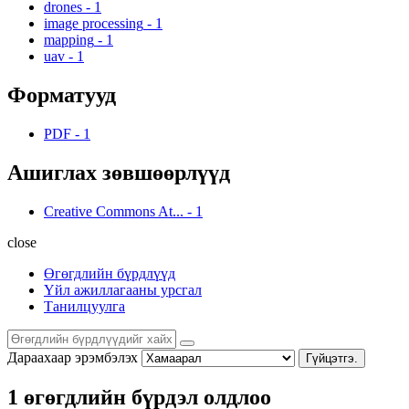
drones
-
1
image processing
-
1
mapping
-
1
uav
-
1
Форматууд
PDF
-
1
Ашиглах зөвшөөрлүүд
Creative Commons At...
-
1
close
Өгөгдлийн бүрдлүүд
Үйл ажиллагааны урсгал
Танилцуулга
Дараахаар эрэмбэлэх
Гүйцэтгэ.
1 өгөгдлийн бүрдэл олдлоо