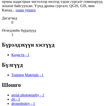
орчны кадастрын чиглэлээр нилээд хэдэн сургалт семинарууд
зохион байгуулсан. Үүнд дроны сургалт, QGIS, GIS, мөн
Канад...
цааш унших
Дагагчид
0
Өгөгдлийн бүрдлүүд
1
Бүрэлдэхүүн хэсгүүд
Кадастр
-
1
Бүлгүүд
Training Materials
-
1
Шошго
aerial photography
-
1
dji
-
1
dronedeploy
-
1