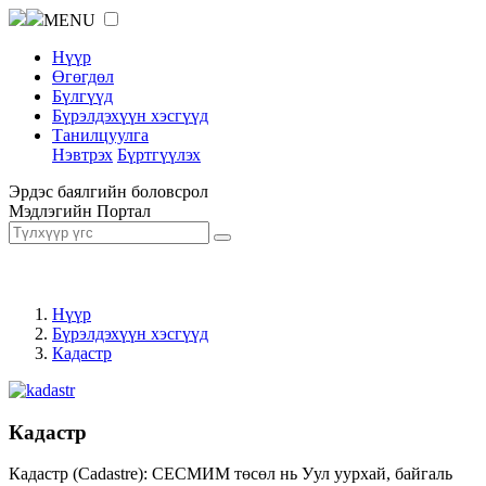
MENU
Нүүр
Өгөгдөл
Бүлгүүд
Бүрэлдэхүүн хэсгүүд
Танилцуулга
Нэвтрэх
Бүртгүүлэх
Эрдэс баялгийн боловсрол
Мэдлэгийн Портал
Нүүр
Бүрэлдэхүүн хэсгүүд
Кадастр
Кадастр
Кадастр (Cadastre): СЕСМИМ төсөл нь Уул уурхай, байгаль