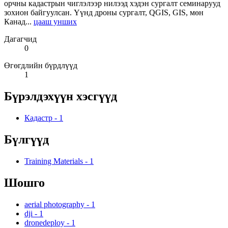
орчны кадастрын чиглэлээр нилээд хэдэн сургалт семинарууд
зохион байгуулсан. Үүнд дроны сургалт, QGIS, GIS, мөн
Канад...
цааш унших
Дагагчид
0
Өгөгдлийн бүрдлүүд
1
Бүрэлдэхүүн хэсгүүд
Кадастр
-
1
Бүлгүүд
Training Materials
-
1
Шошго
aerial photography
-
1
dji
-
1
dronedeploy
-
1