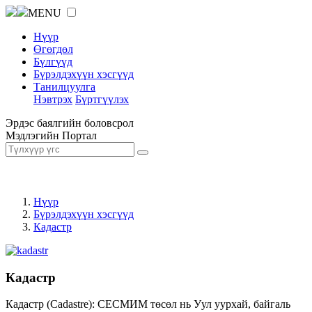
MENU
Нүүр
Өгөгдөл
Бүлгүүд
Бүрэлдэхүүн хэсгүүд
Танилцуулга
Нэвтрэх
Бүртгүүлэх
Эрдэс баялгийн боловсрол
Мэдлэгийн Портал
Нүүр
Бүрэлдэхүүн хэсгүүд
Кадастр
Кадастр
Кадастр (Cadastre): СЕСМИМ төсөл нь Уул уурхай, байгаль