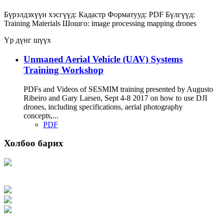
Бүрэлдэхүүн хэсгүүд:
Кадастр
Форматууд:
PDF
Бүлгүүд:
Training Materials
Шошго:
image processing
mapping
drones
Үр дүнг шүүх
Unmaned Aerial Vehicle (UAV) Systems
Training Workshop
PDFs and Videos of SESMIM training presented by Augusto
Ribeiro and Gary Larsen, Sept 4-8 2017 on how to use DJI
drones, including specifications, aerial photography
concepts,...
PDF
Холбоо барих
Хаяг: Ашигт малтмал, газрын тосны газар, Монгол Улс, Улаанбаатар хот
15170, Чингэлтэй дүүрэг, Барилгачдын талбай-3, Засгийн газрын XII байр,
баруун жигүүр
Факс: 976-11-310370
Вэб админ: 976-51-263915
Цахим шуудан: info@mrpam.gov.mn