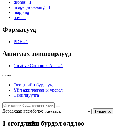
drones
-
1
image processing
-
1
mapping
-
1
uav
-
1
Форматууд
PDF
-
1
Ашиглах зөвшөөрлүүд
Creative Commons At...
-
1
close
Өгөгдлийн бүрдлүүд
Үйл ажиллагааны урсгал
Танилцуулга
Дараахаар эрэмбэлэх
Гүйцэтгэ.
1 өгөгдлийн бүрдэл олдлоо