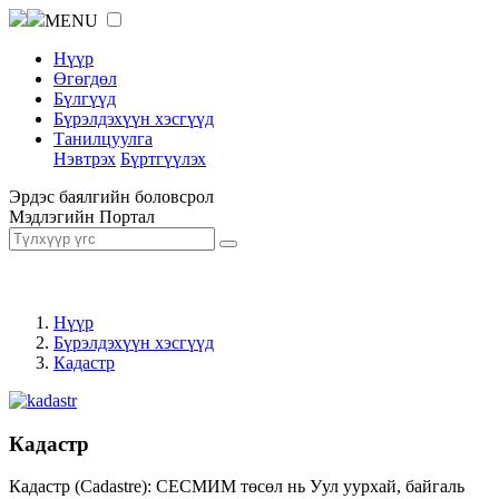
MENU
Нүүр
Өгөгдөл
Бүлгүүд
Бүрэлдэхүүн хэсгүүд
Танилцуулга
Нэвтрэх
Бүртгүүлэх
Эрдэс баялгийн боловсрол
Мэдлэгийн Портал
Нүүр
Бүрэлдэхүүн хэсгүүд
Кадастр
Кадастр
Кадастр (Cadastre): СЕСМИМ төсөл нь Уул уурхай, байгаль