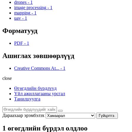
drones
-
1
image processing
-
1
mapping
-
1
uav
-
1
Форматууд
PDF
-
1
Ашиглах зөвшөөрлүүд
Creative Commons At...
-
1
close
Өгөгдлийн бүрдлүүд
Үйл ажиллагааны урсгал
Танилцуулга
Дараахаар эрэмбэлэх
Гүйцэтгэ.
1 өгөгдлийн бүрдэл олдлоо