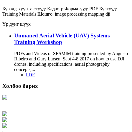
Бүрэлдэхүүн хэсгүүд:
Кадастр
Форматууд:
PDF
Бүлгүүд:
Training Materials
Шошго:
image processing
mapping
dji
Үр дүнг шүүх
Unmaned Aerial Vehicle (UAV) Systems
Training Workshop
PDFs and Videos of SESMIM training presented by Augusto
Ribeiro and Gary Larsen, Sept 4-8 2017 on how to use DJI
drones, including specifications, aerial photography
concepts,...
PDF
Холбоо барих
Хаяг: Ашигт малтмал, газрын тосны газар, Монгол Улс, Улаанбаатар хот
15170, Чингэлтэй дүүрэг, Барилгачдын талбай-3, Засгийн газрын XII байр,
баруун жигүүр
Факс: 976-11-310370
Вэб админ: 976-51-263915
Цахим шуудан: info@mrpam.gov.mn