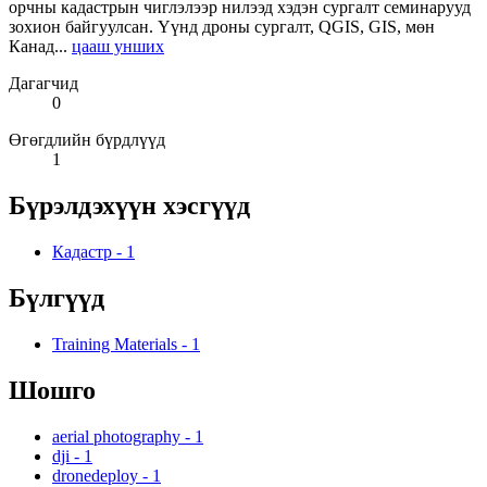
орчны кадастрын чиглэлээр нилээд хэдэн сургалт семинарууд
зохион байгуулсан. Үүнд дроны сургалт, QGIS, GIS, мөн
Канад...
цааш унших
Дагагчид
0
Өгөгдлийн бүрдлүүд
1
Бүрэлдэхүүн хэсгүүд
Кадастр
-
1
Бүлгүүд
Training Materials
-
1
Шошго
aerial photography
-
1
dji
-
1
dronedeploy
-
1