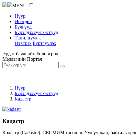
MENU
Нүүр
Өгөгдөл
Бүлгүүд
Бүрэлдэхүүн хэсгүүд
Танилцуулга
Нэвтрэх
Бүртгүүлэх
Эрдэс баялгийн боловсрол
Мэдлэгийн Портал
Нүүр
Бүрэлдэхүүн хэсгүүд
Кадастр
Кадастр
Кадастр (Cadastre): СЕСМИМ төсөл нь Уул уурхай, байгаль орч