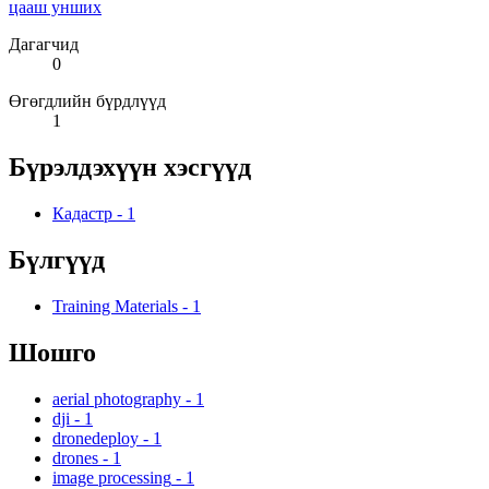
цааш унших
Дагагчид
0
Өгөгдлийн бүрдлүүд
1
Бүрэлдэхүүн хэсгүүд
Кадастр
-
1
Бүлгүүд
Training Materials
-
1
Шошго
aerial photography
-
1
dji
-
1
dronedeploy
-
1
drones
-
1
image processing
-
1