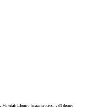
g Materials
Шошго:
image processing
dji
drones