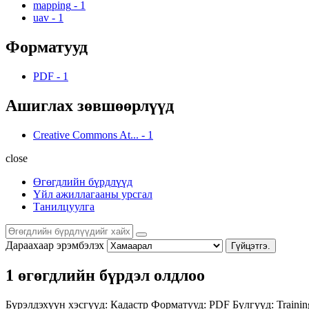
mapping
-
1
uav
-
1
Форматууд
PDF
-
1
Ашиглах зөвшөөрлүүд
Creative Commons At...
-
1
close
Өгөгдлийн бүрдлүүд
Үйл ажиллагааны урсгал
Танилцуулга
Дараахаар эрэмбэлэх
Гүйцэтгэ.
1 өгөгдлийн бүрдэл олдлоо
Бүрэлдэхүүн хэсгүүд:
Кадастр
Форматууд:
PDF
Бүлгүүд:
Trainin