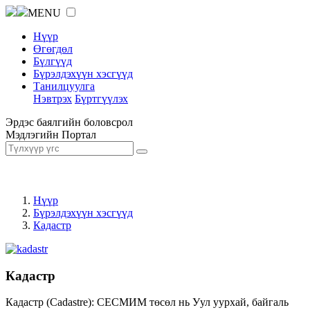
MENU
Нүүр
Өгөгдөл
Бүлгүүд
Бүрэлдэхүүн хэсгүүд
Танилцуулга
Нэвтрэх
Бүртгүүлэх
Эрдэс баялгийн боловсрол
Мэдлэгийн Портал
Нүүр
Бүрэлдэхүүн хэсгүүд
Кадастр
Кадастр
Кадастр (Cadastre): СЕСМИМ төсөл нь Уул уурхай, байгаль