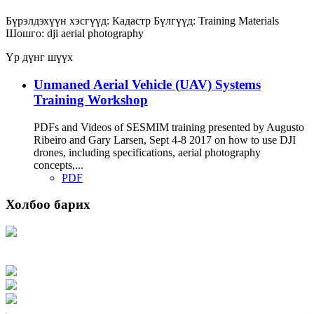
Бүрэлдэхүүн хэсгүүд:
Кадастр
Бүлгүүд:
Training Materials
Шошго:
dji
aerial photography
Үр дүнг шүүх
Unmaned Aerial Vehicle (UAV) Systems
Training Workshop
PDFs and Videos of SESMIM training presented by Augusto
Ribeiro and Gary Larsen, Sept 4-8 2017 on how to use DJI
drones, including specifications, aerial photography
concepts,...
PDF
Холбоо барих
Хаяг: Ашигт малтмал, газрын тосны газар, Монгол Улс, Улаанбаатар хот
15170, Чингэлтэй дүүрэг, Барилгачдын талбай-3, Засгийн газрын XII байр,
баруун жигүүр
Факс: 976-11-310370
Вэб админ: 976-51-263915
Цахим шуудан: info@mrpam.gov.mn