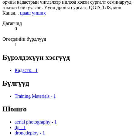
орчны кадастрын чиглэлээр нилээд хэдэн сургалт семинарууд
зохион байгуулсан. Үүнд дроны сургалт, QGIS, GIS, мөн
Канад...
цааш унших
Дагагчид
0
Өгөгдлийн бүрдлүүд
1
Бүрэлдэхүүн хэсгүүд
Кадастр
-
1
Бүлгүүд
Training Materials
-
1
Шошго
aerial photography
-
1
dji
-
1
dronedeploy
-
1