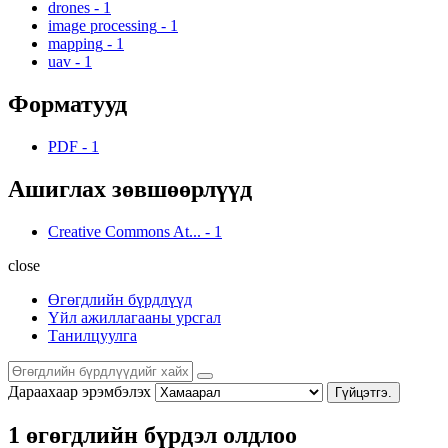
drones
-
1
image processing
-
1
mapping
-
1
uav
-
1
Форматууд
PDF
-
1
Ашиглах зөвшөөрлүүд
Creative Commons At...
-
1
close
Өгөгдлийн бүрдлүүд
Үйл ажиллагааны урсгал
Танилцуулга
Дараахаар эрэмбэлэх
Гүйцэтгэ.
1 өгөгдлийн бүрдэл олдлоо