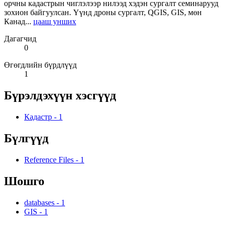
орчны кадастрын чиглэлээр нилээд хэдэн сургалт семинарууд
зохион байгуулсан. Үүнд дроны сургалт, QGIS, GIS, мөн
Канад...
цааш унших
Дагагчид
0
Өгөгдлийн бүрдлүүд
1
Бүрэлдэхүүн хэсгүүд
Кадастр
-
1
Бүлгүүд
Reference Files
-
1
Шошго
databases
-
1
GIS
-
1