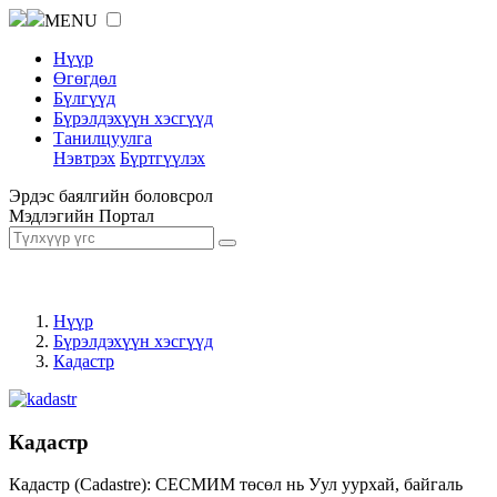
MENU
Нүүр
Өгөгдөл
Бүлгүүд
Бүрэлдэхүүн хэсгүүд
Танилцуулга
Нэвтрэх
Бүртгүүлэх
Эрдэс баялгийн боловсрол
Мэдлэгийн Портал
Нүүр
Бүрэлдэхүүн хэсгүүд
Кадастр
Кадастр
Кадастр (Cadastre): СЕСМИМ төсөл нь Уул уурхай, байгаль