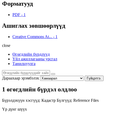
Форматууд
PDF
-
1
Ашиглах зөвшөөрлүүд
Creative Commons At...
-
1
close
Өгөгдлийн бүрдлүүд
Үйл ажиллагааны урсгал
Танилцуулга
Дараахаар эрэмбэлэх
Гүйцэтгэ.
1 өгөгдлийн бүрдэл олдлоо
Бүрэлдэхүүн хэсгүүд:
Кадастр
Бүлгүүд:
Reference Files
Үр дүнг шүүх