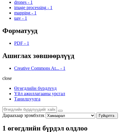
drones
-
1
image processing
-
1
mapping
-
1
uav
-
1
Форматууд
PDF
-
1
Ашиглах зөвшөөрлүүд
Creative Commons At...
-
1
close
Өгөгдлийн бүрдлүүд
Үйл ажиллагааны урсгал
Танилцуулга
Дараахаар эрэмбэлэх
Гүйцэтгэ.
1 өгөгдлийн бүрдэл олдлоо