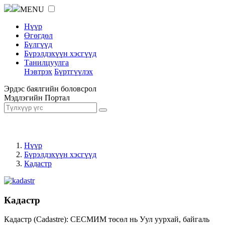
MENU
Нүүр
Өгөгдөл
Бүлгүүд
Бүрэлдэхүүн хэсгүүд
Танилцуулга
Нэвтрэх
Бүртгүүлэх
Эрдэс баялгийн боловсрол
Мэдлэгийн Портал
Нүүр
Бүрэлдэхүүн хэсгүүд
Кадастр
Кадастр
Кадастр (Cadastre): СЕСМИМ төсөл нь Уул уурхай, байгаль