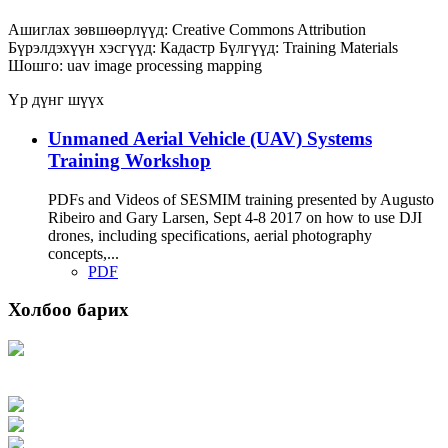
Ашиглах зөвшөөрлүүд:
Creative Commons Attribution
Бүрэлдэхүүн хэсгүүд:
Кадастр
Бүлгүүд:
Training Materials
Шошго:
uav
image processing
mapping
Үр дүнг шүүх
Unmaned Aerial Vehicle (UAV) Systems
Training Workshop
PDFs and Videos of SESMIM training presented by Augusto
Ribeiro and Gary Larsen, Sept 4-8 2017 on how to use DJI
drones, including specifications, aerial photography
concepts,...
PDF
Холбоо барих
Хаяг: Ашигт малтмал, газрын тосны газар, Монгол Улс, Улаанбаатар хот
15170, Чингэлтэй дүүрэг, Барилгачдын талбай-3, Засгийн газрын XII байр,
баруун жигүүр
Факс: 976-11-310370
Вэб админ: 976-51-263915
Цахим шуудан: info@mrpam.gov.mn