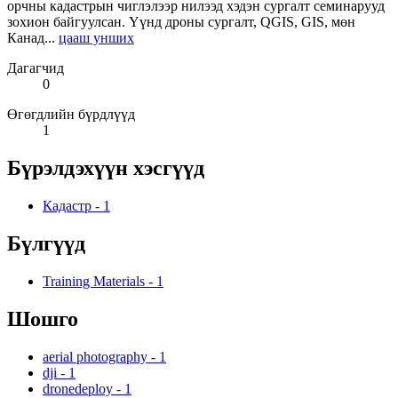
орчны кадастрын чиглэлээр нилээд хэдэн сургалт семинарууд
зохион байгуулсан. Үүнд дроны сургалт, QGIS, GIS, мөн
Канад...
цааш унших
Дагагчид
0
Өгөгдлийн бүрдлүүд
1
Бүрэлдэхүүн хэсгүүд
Кадастр
-
1
Бүлгүүд
Training Materials
-
1
Шошго
aerial photography
-
1
dji
-
1
dronedeploy
-
1