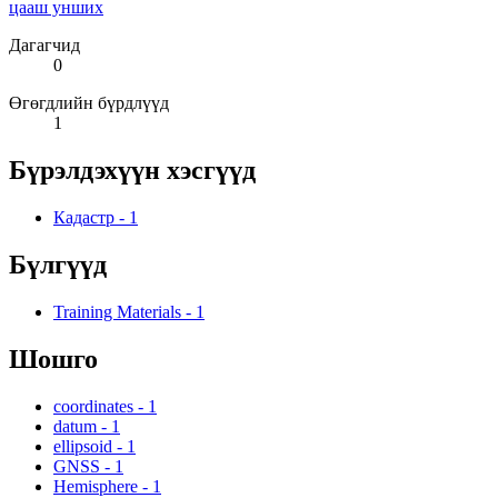
цааш унших
Дагагчид
0
Өгөгдлийн бүрдлүүд
1
Бүрэлдэхүүн хэсгүүд
Кадастр
-
1
Бүлгүүд
Training Materials
-
1
Шошго
coordinates
-
1
datum
-
1
ellipsoid
-
1
GNSS
-
1
Hemisphere
-
1