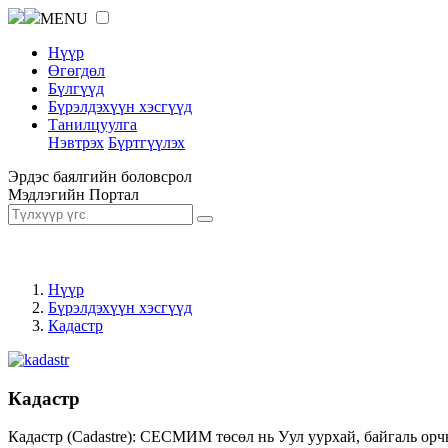
MENU
Нүүр
Өгөгдөл
Бүлгүүд
Бүрэлдэхүүн хэсгүүд
Танилцуулга
Нэвтрэх
Бүртгүүлэх
Эрдэс баялгийн боловсрол
Мэдлэгийн Портал
Нүүр
Бүрэлдэхүүн хэсгүүд
Кадастр
Кадастр
Кадастр (Cadastre): СЕСМИМ төсөл нь Уул уурхай, байгаль орч