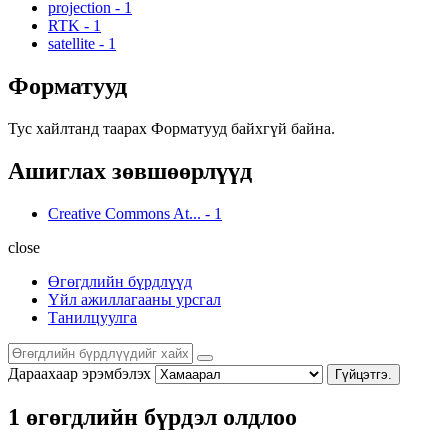
projection
-
1
RTK
-
1
satellite
-
1
Форматууд
Тус хайлтанд таарах Форматууд байхгүй байна.
Ашиглах зөвшөөрлүүд
Creative Commons At...
-
1
close
Өгөгдлийн бүрдлүүд
Үйл ажиллагааны урсгал
Танилцуулга
Дараахаар эрэмбэлэх
Гүйцэтгэ.
1 өгөгдлийн бүрдэл олдлоо