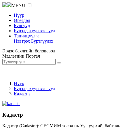
MENU
Нүүр
Өгөгдөл
Бүлгүүд
Бүрэлдэхүүн хэсгүүд
Танилцуулга
Нэвтрэх
Бүртгүүлэх
Эрдэс баялгийн боловсрол
Мэдлэгийн Портал
Нүүр
Бүрэлдэхүүн хэсгүүд
Кадастр
Кадастр
Кадастр (Cadastre): СЕСМИМ төсөл нь Уул уурхай, байгаль