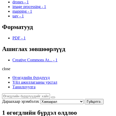
drones
-
1
image processing
-
1
mapping
-
1
uav
-
1
Форматууд
PDF
-
1
Ашиглах зөвшөөрлүүд
Creative Commons At...
-
1
close
Өгөгдлийн бүрдлүүд
Үйл ажиллагааны урсгал
Танилцуулга
Дараахаар эрэмбэлэх
Гүйцэтгэ.
1 өгөгдлийн бүрдэл олдлоо