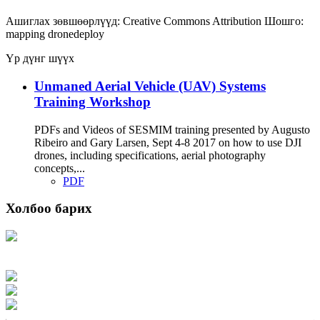
Ашиглах зөвшөөрлүүд:
Creative Commons Attribution
Шошго:
mapping
dronedeploy
Үр дүнг шүүх
Unmaned Aerial Vehicle (UAV) Systems
Training Workshop
PDFs and Videos of SESMIM training presented by Augusto
Ribeiro and Gary Larsen, Sept 4-8 2017 on how to use DJI
drones, including specifications, aerial photography
concepts,...
PDF
Холбоо барих
Хаяг: Ашигт малтмал, газрын тосны газар, Монгол Улс, Улаанбаатар хот
15170, Чингэлтэй дүүрэг, Барилгачдын талбай-3, Засгийн газрын XII байр,
баруун жигүүр
Факс: 976-11-310370
Вэб админ: 976-51-263915
Цахим шуудан: info@mrpam.gov.mn