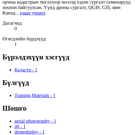
орчны кадастрын чиглэлээр нилээд хэдэн сургалт семинарууд
зохион байгуулсан. Үүнд дроны сургалт, QGIS, GIS, мөн
Канад...
цааш унших
Дагагчид
0
Өгөгдлийн бүрдлүүд
1
Бүрэлдэхүүн хэсгүүд
Кадастр
-
1
Бүлгүүд
Training Materials
-
1
Шошго
aerial photography
-
1
dji
-
1
dronedeploy
-
1